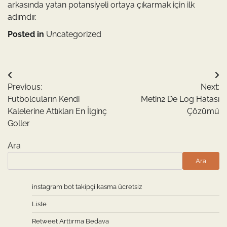
arkasında yatan potansiyeli ortaya çıkarmak için ilk
adımdır.
Posted in
Uncategorized
Yazı
Previous:
Next:
gezinmesi
Futbolcuların Kendi
Metin2 De Log Hatası
Kalelerine Attıkları En İlginç
Çözümü
Goller
Ara
Ara
instagram bot takipçi kasma ücretsiz
Liste
Retweet Arttırma Bedava