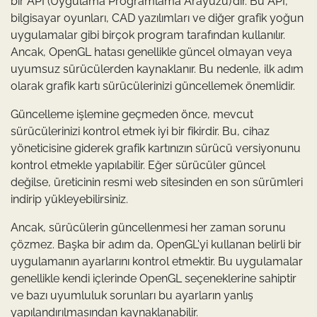
bir API (Uygulama Programlama Arayüzü)’dir. Bu API,
bilgisayar oyunları, CAD yazılımları ve diğer grafik yoğun
uygulamalar gibi birçok program tarafından kullanılır.
Ancak, OpenGL hatası genellikle güncel olmayan veya
uyumsuz sürücülerden kaynaklanır. Bu nedenle, ilk adım
olarak grafik kartı sürücülerinizi güncellemek önemlidir.
Güncelleme işlemine geçmeden önce, mevcut
sürücülerinizi kontrol etmek iyi bir fikirdir. Bu, cihaz
yöneticisine giderek grafik kartınızın sürücü versiyonunu
kontrol etmekle yapılabilir. Eğer sürücüler güncel
değilse, üreticinin resmi web sitesinden en son sürümleri
indirip yükleyebilirsiniz.
Ancak, sürücülerin güncellenmesi her zaman sorunu
çözmez. Başka bir adım da, OpenGL'yi kullanan belirli bir
uygulamanın ayarlarını kontrol etmektir. Bu uygulamalar
genellikle kendi içlerinde OpenGL seçeneklerine sahiptir
ve bazı uyumluluk sorunları bu ayarların yanlış
yapılandırılmasından kaynaklanabilir.