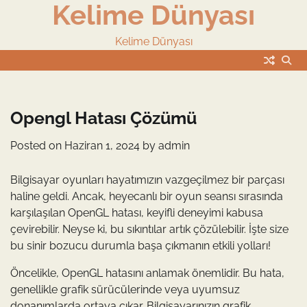
Kelime Dünyası
Skip
to
content
Kelime Dünyası
Opengl Hatası Çözümü
Posted on
Haziran 1, 2024
by
admin
Bilgisayar oyunları hayatımızın vazgeçilmez bir parçası
haline geldi. Ancak, heyecanlı bir oyun seansı sırasında
karşılaşılan OpenGL hatası, keyifli deneyimi kabusa
çevirebilir. Neyse ki, bu sıkıntılar artık çözülebilir. İşte size
bu sinir bozucu durumla başa çıkmanın etkili yolları!
Öncelikle, OpenGL hatasını anlamak önemlidir. Bu hata,
genellikle grafik sürücülerinde veya uyumsuz
donanımlarda ortaya çıkar. Bilgisayarınızın grafik