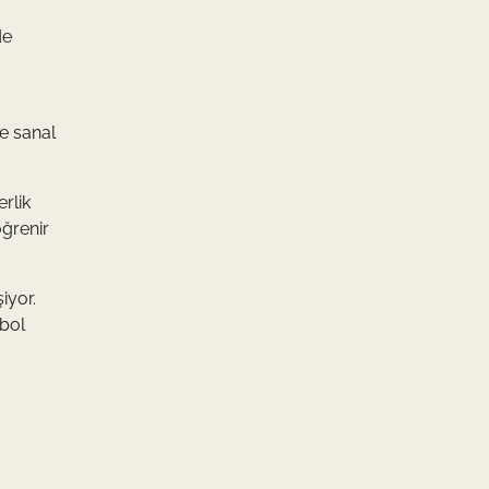
a
de
ve sanal
rlik
öğrenir
iyor.
tbol