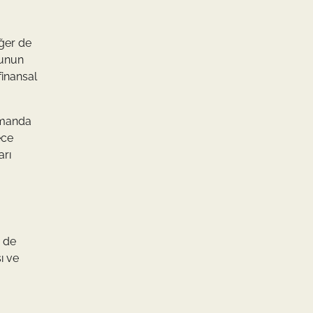
eğer de
Bunun
finansal
zamanda
ece
arı
ü de
ı ve