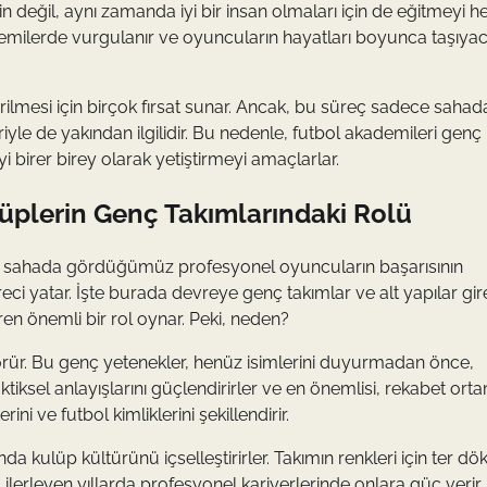
in değil, aynı zamanda iyi bir insan olmaları için de eğitmeyi he
kademilerde vurgulanır ve oyuncuların hayatları boyunca taşıyac
rilmesi için birçok fırsat sunar. Ancak, bu süreç sadece sahad
riyle de yakından ilgilidir. Bu nedenle, futbol akademileri genç
 birer birey olarak yetiştirmeyi amaçlarlar.
lüplerin Genç Takımlarındaki Rolü
ak, sahada gördüğümüz profesyonel oyuncuların başarısının
ci yatar. İşte burada devreye genç takımlar ve alt yapılar gire
iren önemli bir rol oynar. Peki, neden?
görür. Bu genç yetenekler, henüz isimlerini duyurmadan önce,
 taktiksel anlayışlarını güçlendirirler ve en önemlisi, rekabet or
ini ve futbol kimliklerini şekillendirir.
kulüp kültürünü içselleştirirler. Takımın renkleri için ter dök
 ilerleyen yıllarda profesyonel kariyerlerinde onlara güç verir.