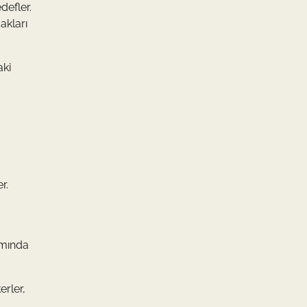
defler.
akları
aki
r.
tamında
erler,