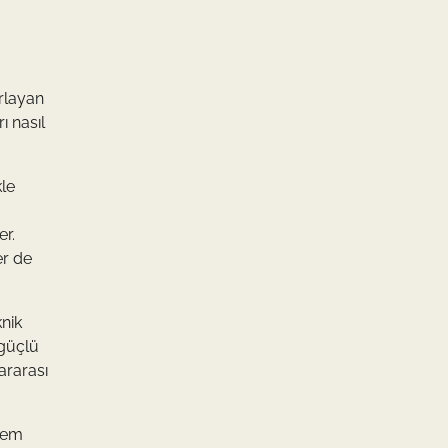
arlayan
ı nasıl
kle
er.
er de
nik
 güçlü
ararası
önem