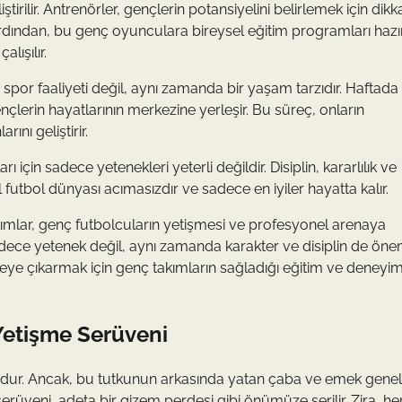
tirilir. Antrenörler, gençlerin potansiyelini belirlemek için dikk
r. Ardından, bu genç oyunculara bireysel eğitim programları hazı
lışılır.
por faaliyeti değil, aynı zamanda bir yaşam tarzıdır. Haftada
çlerin hayatlarının merkezine yerleşir. Bu süreç, onların
arını geliştirir.
çin sadece yetenekleri yeterli değildir. Disiplin, kararlılık ve
l futbol dünyası acımasızdır ve sadece en iyiler hayatta kalır.
akımlar, genç futbolcuların yetişmesi ve profesyonel arenaya
sadece yetenek değil, aynı zamanda karakter ve disiplin de önem
ye çıkarmak için genç takımların sağladığı eğitim ve deneyim
 Yetişme Serüveni
ordur. Ancak, bu tutkunun arkasında yatan çaba ve emek genell
serüveni, adeta bir gizem perdesi gibi önümüze serilir. Zira, he