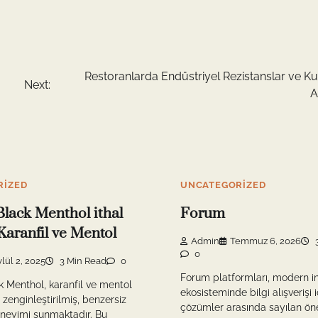
Restoranlarda Endüstriyel Rezistanslar ve Ku
Next:
A
RIZED
UNCATEGORIZED
lack Menthol ithal
Forum
Karanfil ve Mentol
Admin
Temmuz 6, 2026
3
0
lül 2, 2025
3 Min Read
0
Forum platformları, modern i
 Menthol, karanfil ve mentol
ekosisteminde bilgi alışverişi i
 zenginleştirilmiş, benzersiz
çözümler arasında sayılan ön
eneyimi sunmaktadır. Bu