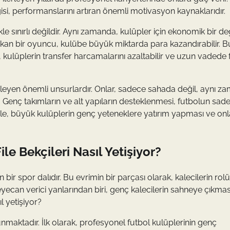
gisi, performanslarını artıran önemli motivasyon kaynaklarıdır.
le sınırlı değildir. Aynı zamanda, kulüpler için ekonomik bir d
çıkan bir oyuncu, kulübe büyük miktarda para kazandırabilir. 
 kulüplerin transfer harcamalarını azaltabilir ve uzun vadede 
lirleyen önemli unsurlardır. Onlar, sadece sahada değil, aynı 
r. Genç takımların ve alt yapıların desteklenmesi, futbolun sad
nle, büyük kulüplerin genç yeteneklere yatırım yapması ve onl
le Bekçileri Nasıl Yetişiyor?
 bir spor dalıdır. Bu evrimin bir parçası olarak, kalecilerin rol
ecan verici yanlarından biri, genç kalecilerin sahneye çıkmas
l yetişiyor?
unmaktadır. İlk olarak, profesyonel futbol kulüplerinin genç