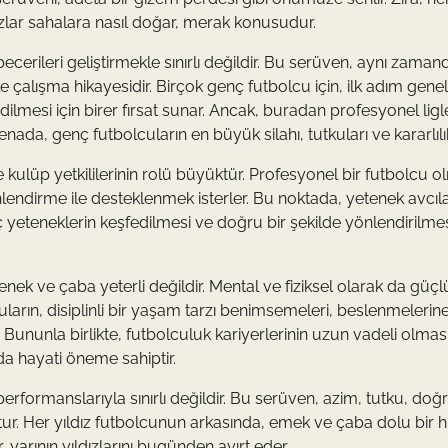
dızlar sahalara nasıl doğar, merak konusudur.
cerileri geliştirmekle sınırlı değildir. Bu serüven, aynı zaman
alışma hikayesidir. Birçok genç futbolcu için, ilk adım genell
fedilmesi için birer fırsat sunar. Ancak, buradan profesyonel ligl
nada, genç futbolcuların en büyük silahı, tutkuları ve kararlılıkl
kulüp yetkililerinin rolü büyüktür. Profesyonel bir futbolcu 
lendirme ile desteklenmek isterler. Bu noktada, yetenek avcıla
ç yeteneklerin keşfedilmesi ve doğru bir şekilde yönlendirilmes
k ve çaba yeterli değildir. Mental ve fiziksel olarak da güçl
arın, disiplinli bir yaşam tarzı benimsemeleri, beslenmelerine
r. Bununla birlikte, futbolculuk kariyerlerinin uzun vadeli olması
a hayati öneme sahiptir.
rformanslarıyla sınırlı değildir. Bu serüven, azim, tutku, doğ
tur. Her yıldız futbolcunun arkasında, emek ve çaba dolu bir 
yarının yıldızlarını bugünden ayırt eder.