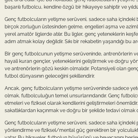
başarılı futbolcu, kendine özgü bir hikayeye sahiptir ve yıl
Genç futbolcuların yetişme serüveni, sadece saha içindeki be
birçok zorluğun üstesinden gelme, engelleri aşma ve azimle ç
yerel amatör liglerde atılır. Bu ligler, genç yeteneklerin keş
adım atmak kolay değildir. Sıkı bir rekabetin yaşandığı bu are
Bir genç futbolcunun yetişme serüveninde, antrenörlerin ve 
hayali kuran gençler, yeteneklerini geliştirmek ve doğru yön
ve antrenörlerin gözü keskin olmalıdır. Potansiyeli olan gen
futbol dünyasının geleceğini şekillendirir.
Ancak, genç futbolcuların yetişme serüveninde sadece yetene
olmak, futbolculuğun temel unsurlarındandır. Genç futbolcul
etmeleri ve fiziksel olarak kendilerini geliştirmeleri önemlidi
sakatlıklardan kaçınmak ve doğru bir şekilde tedavi olmak d
Genç futbolcuların yetişme serüveni, sadece saha içindeki pe
yönlendirme ve fiziksel/mental güç gerektiren bir yolculuk
yatar. Bu hikayeler, futbolun büyüsünü ve heyecanını besler, 