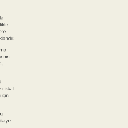
da
ikle
ere
arıdır.
olma
rının
i,
ü
 dikkat
 için
ru
hikaye