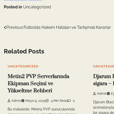
Posted in
Uncategorized
Yazı
Previous:
Futbolda Hakem Hataları ve Tartışmalı Kararlar
gezinmesi
Related Posts
UNCATEGORIZED
UNCATEGO
Metin2 PVP Serverlarında
Djarum B
Ekipman Seçimi ve
sigara – 
Yükseltme Rehberi
Admin
Ey
Admin
Mayıs 9, 2025
4 Min Read
0
Djarum Black
aromalarıyla
Bu makalede, Metin2 PVP sunucularında
bir sigara d