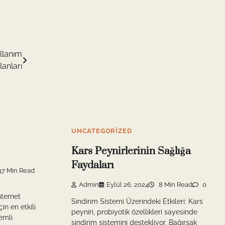
llanım
lanları
UNCATEGORIZED
Kars Peynirlerinin Sağlığa
Faydaları
7 Min Read
Admin
Eylül 26, 2024
8 Min Read
0
nternet
Sindirim Sistemi Üzerindeki Etkileri: Kars
çin en etkili
peyniri, probiyotik özellikleri sayesinde
emli
sindirim sistemini destekliyor. Bağırsak