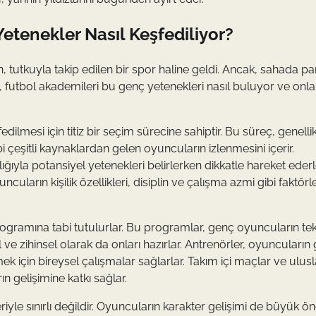
Yetenekler Nasıl Keşfediliyor?
, tutkuyla takip edilen bir spor haline geldi. Ancak, sahada p
eki, futbol akademileri bu genç yetenekleri nasıl buluyor ve onlar
lmesi için titiz bir seçim sürecine sahiptir. Bu süreç, genelli
ibi çeşitli kaynaklardan gelen oyuncuların izlenmesini içerir.
ığıyla potansiyel yetenekleri belirlerken dikkatle hareket ederl
arın kişilik özellikleri, disiplin ve çalışma azmi gibi faktörl
rogramına tabi tutulurlar. Bu programlar, genç oyuncuların tek
 ve zihinsel olarak da onları hazırlar. Antrenörler, oyuncuların
ek için bireysel çalışmalar sağlarlar. Takım içi maçlar ve ulusl
n gelişimine katkı sağlar.
riyle sınırlı değildir. Oyuncuların karakter gelişimi de büyük 