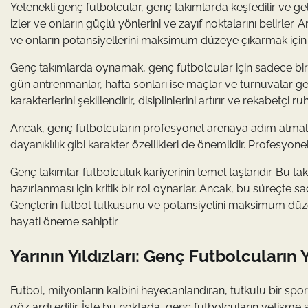
Yetenekli genç futbolcular, genç takımlarda keşfedilir ve geliş
izler ve onların güçlü yönlerini ve zayıf noktalarını belirle
ve onların potansiyellerini maksimum düzeye çıkarmak için ça
Genç takımlarda oynamak, genç futbolcular için sadece bir s
gün antrenmanlar, hafta sonları ise maçlar ve turnuvalar gen
karakterlerini şekillendirir, disiplinlerini artırır ve rekabetçi ruhl
Ancak, genç futbolcuların profesyonel arenaya adım atmaları i
dayanıklılık gibi karakter özellikleri de önemlidir. Profesyone
Genç takımlar futbolculuk kariyerinin temel taşlarıdır. Bu t
hazırlanması için kritik bir rol oynarlar. Ancak, bu süreçte 
Gençlerin futbol tutkusunu ve potansiyelini maksimum düze
hayati öneme sahiptir.
Yarının Yıldızları: Genç Futbolcuların
Futbol, milyonların kalbini heyecanlandıran, tutkulu bir sp
göz ardı edilir. İşte bu noktada, genç futbolcuların yetişme 