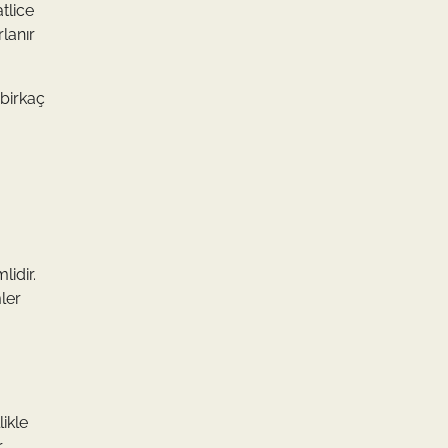
atlice
rlanır
 birkaç
lidir.
ler
ikle
r