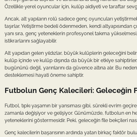
Özellikle yerel oyuncular için, kulüp aidiyeti ve taraftar sev
Ancak, alt yapıların rolü sadece genç oyuncuları yetiştirmek
taşırlar. Yetiştirme bedeli ödenmeden, kendi altyapısından 
yanı sıra, genç yeteneklerin profesyonel takıma yükselmesi,
istikrarlarını sağlayabilir.
Alt yapıdan gelen yıldızlar, büyük kulüplerin geleceğini be
kulüp içinde ve kulüp dışında da büyük bir etkiye sahiptirle
bugününü değil, yarınlarını da güvence altına alır. Bu nede
desteklemesi hayati öneme sahiptir.
Futbolun Genç Kalecileri: Geleceğin Fi
Futbol, tıpkı yaşamın bir yansıması gibi, sürekli evrim geçiren
zamanla değişiyor ve gelişiyor. Günümüzde, futbolun en hey
yeteneklerini göstermesidir. Peki, geleceğin file bekçileri nası
Genç kalecilerin başarısının ardında yatan birkaç faktör bul