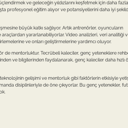
 güçlendirmek ve geleceğin yıldızlarını keşfetmek için daha fazl
ta profesyonel eğitim alıyor ve potansiyellerini daha iyi şekil
tişmesine büyük katkı sağlıyor. Artık antrenörler, oyuncuların
araçlardan yararlanabiliyorlar. Video analizleri, veri analitiği 
elirlemelerine ve onları geliştirmelerine yardımcı oluyor.
tör de mentorluktur. Tecrübeli kaleciler, genç yeteneklere rehbe
inden ve bilgilerinden faydalanarak, genç kaleciler daha hızlı 
eknolojinin gelişimi ve mentorluk gibi faktörlerin etkisiyle yetiş
amanda disiplinleriyle de öne çıkıyorlar. Bu genç yetenekler, fu
ok.