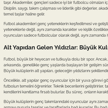
taşır. Akademiler, gençleri sadece iyi bir futbolcu olmaları iç
Disiplin, saygı, takım çalışması ve liderlik gibi değerler, a
temel taşlar haline gelir.
Futbol akademileri genç yeteneklerin keşfedilmesi ve gelişti
yeteneklerle değil, aynı zamanda karakter ve kişilik özellikle
oyuncuları sadece futbolcular olarak değil, aynı zamanda iyi
Alt Yapıdan Gelen Yıldızlar: Büyük Ku
Futbol, büyük bir heyecan ve tutkuyla dolu bir spor. Anc
arkasında, genellikle genç yaşlarda başlayan bir gelişim süre
Büyük kulüplerin alt yapıları, geleceğin yıldızlarını şekillend
Öncelikle, alt yapılar genç oyuncular için bir yuva görevi 
futbolun temelini öğrenirler. Teknik becerilerini geliştirirler,
kendilerini kanıtlama fırsatı bulurlar. Bu süreç, onların karakter
Büyük kulüplerin genç takımlarındaki oyuncular aynı zamanda 
armayı gururla taşırlar ve taraftarlarla bağ kurarlar. Bu bağ,