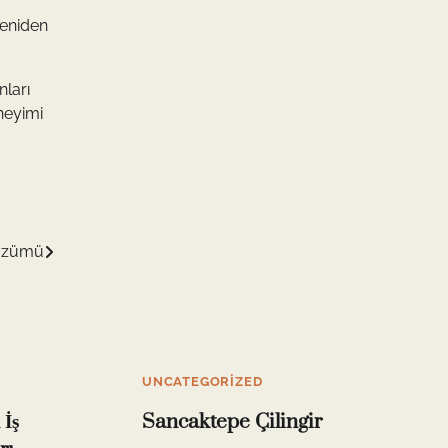
yeniden
nları
eneyimi
Çözümü
UNCATEGORIZED
 İş
Sancaktepe Çilingir