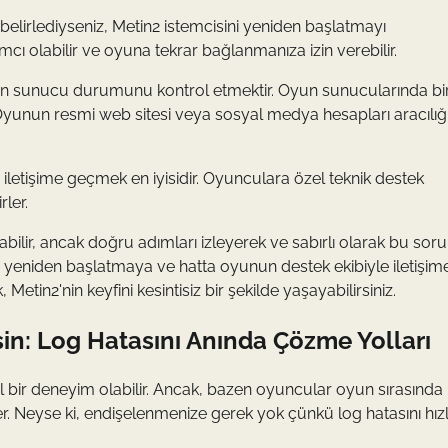
 belirlediyseniz, Metin2 istemcisini yeniden başlatmayı
mcı olabilir ve oyuna tekrar bağlanmanıza izin verebilir.
n sunucu durumunu kontrol etmektir. Oyun sunucularında bi
. Oyunun resmi web sitesi veya sosyal medya hesapları aracılığ
iletişime geçmek en iyisidir. Oyunculara özel teknik destek
ler.
ilir, ancak doğru adımları izleyerek ve sabırlı olarak bu sor
iyi yeniden başlatmaya ve hatta oyunun destek ekibiyle iletişim
tin2'nin keyfini kesintisiz bir şekilde yaşayabilirsiniz.
in: Log Hatasını Anında Çözme Yolları
bir deneyim olabilir. Ancak, bazen oyuncular oyun sırasında
ler. Neyse ki, endişelenmenize gerek yok çünkü log hatasını hız