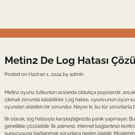
Skip
to
content
Metin2 De Log Hatası Çö
Posted on
Haziran 1, 2024
by
admin
Metin2 oyunu tutkunları arasında oldukça popülerdir, anca
çıkmak zorunda kalabilirler. Log hatası, oyuncunun oyun
oyundan atabilen bir sorundur. Neyse ki, bu tür sorunlarla 
İlk olarak, log hatasıyla karşılaştığınızda panik yapmayın. B
genellikle çözülebilir. İlk adımınız, internet bağlantınızı kon
sunucusuna bağlanmak sorunlara neden olabilir. Modeminizi 