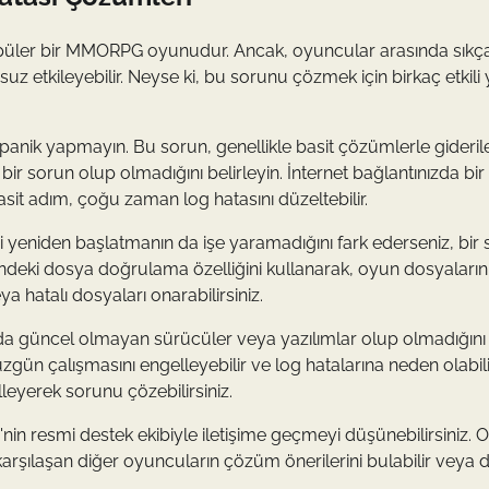
üler bir MMORPG oyunudur. Ancak, oyuncular arasında sıkç
suz etkileyebilir. Neyse ki, bu sorunu çözmek için birkaç etkil
panik yapmayın. Bu sorun, genellikle basit çözümlerle giderilebi
 bir sorun olup olmadığını belirleyin. İnternet bağlantınızda bi
sit adım, çoğu zaman log hatasını düzeltebilir.
i yeniden başlatmanın da işe yaramadığını fark ederseniz, bir 
indeki dosya doğrulama özelliğini kullanarak, oyun dosyalarını
a hatalı dosyaları onarabilirsiniz.
da güncel olmayan sürücüler veya yazılımlar olup olmadığını
ün çalışmasını engelleyebilir ve log hatalarına neden olabili
leyerek sorunu çözebilirsiniz.
2'nin resmi destek ekibiyle iletişime geçmeyi düşünebilirsiniz.
arşılaşan diğer oyuncuların çözüm önerilerini bulabilir veya 