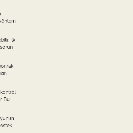
a
i yöntem
lir. İlk
r sorun
sonraki
zın
 kontrol
r. Bu
 Oyunun
destek