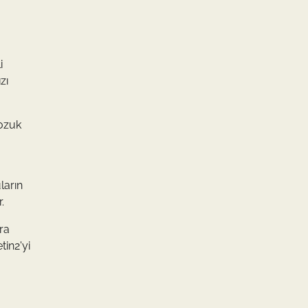
i
zı
bozuk
ların
.
ra
in2'yi