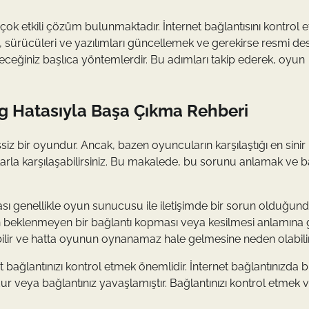
çok etkili çözüm bulunmaktadır. İnternet bağlantısını kontrol 
 sürücüleri ve yazılımları güncellemek ve gerekirse resmi de
eceğiniz başlıca yöntemlerdir. Bu adımları takip ederek, oyun
g Hatasıyla Başa Çıkma Rehberi
z bir oyundur. Ancak, bazen oyuncuların karşılaştığı en sinir
larla karşılaşabilirsiniz. Bu makalede, bu sorunu anlamak ve 
ası genellikle oyun sunucusu ile iletişimde bir sorun olduğun
beklenmeyen bir bağlantı kopması veya kesilmesi anlamına ge
lir ve hatta oyunun oynanamaz hale gelmesine neden olabilir
et bağlantınızı kontrol etmek önemlidir. İnternet bağlantınızda b
dur veya bağlantınız yavaşlamıştır. Bağlantınızı kontrol etmek 