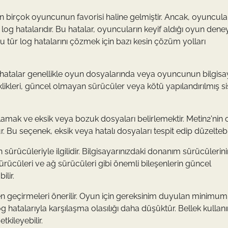
n birçok oyuncunun favorisi haline gelmiştir. Ancak, oyuncula
n log hatalarıdır. Bu hatalar, oyuncuların keyif aldığı oyun dene
bu tür log hatalarını çözmek için bazı kesin çözüm yolları
Bu hatalar genellikle oyun dosyalarında veya oyuncunun bilgis
kleri, güncel olmayan sürücüler veya kötü yapılandırılmış s
lamak ve eksik veya bozuk dosyaları belirlemektir. Metin2'nin
Bu seçenek, eksik veya hatalı dosyaları tespit edip düzeltebil
n sürücüleriyle ilgilidir. Bilgisayarınızdaki donanım sürücülerin
rücüleri ve ağ sürücüleri gibi önemli bileşenlerin güncel
lir.
den geçirmeleri önerilir. Oyun için gereksinim duyulan minimu
og hatalarıyla karşılaşma olasılığı daha düşüktür. Bellek kullanı
etkileyebilir.