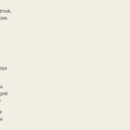
etmek,
stek
başa
da
lir.
.
ir
ve