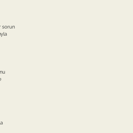
r sorun
ıyla
unu
e
la