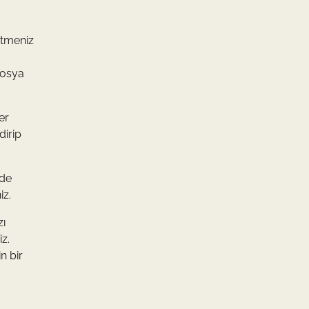
etmeniz
dosya
er
dirip
nde
iz.
zı
z.
n bir