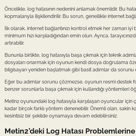
Öncelikle, log hatasının nedenini anlamak önemlidir. Bu hat
kopmalarıyla ilişkilendirilir. Bu sorun, genellikle internet ba
İlk olarak, internet bağlantınızı kontrol etmek her zaman iyi 
minimum hızı karşıladığından emin olun. Ayrıca, tarayıcınız
artırabilir.
Bununla birlikte, log hatasıyla başa çıkmak için teknik adı
dosyaları onarmak için oyunun kendi dosya doğrulama özelli
bilgisayarı yeniden başlatmak gibi basit adımlar da sorunu ç
Eğer bu adımlar sorunu çözmezse, oyunun resmi destek foru
benzer sorunlarla başa çıkmak için kullandığı yöntemleri ö
Metin2 oyunundaki log hatasıyla karşılaşan oyuncular için ç
kadar birçok farklı yöntem denenebilir. Önemli olan, sakin
kesintisiz bir şekilde oynamaya devam edebilirsiniz.
Metin2’deki Log Hatası Problemlerine