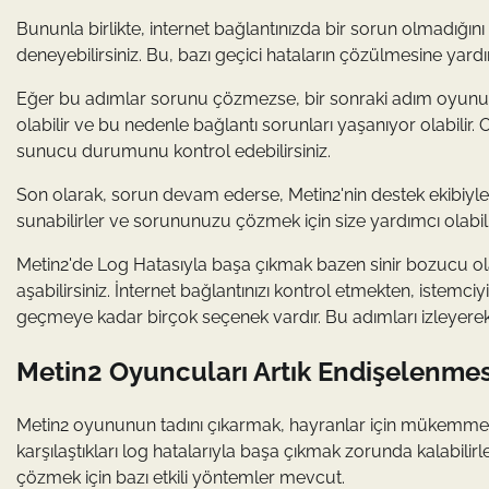
Bununla birlikte, internet bağlantınızda bir sorun olmadığını
deneyebilirsiniz. Bu, bazı geçici hataların çözülmesine yardı
Eğer bu adımlar sorunu çözmezse, bir sonraki adım oyunu
olabilir ve bu nedenle bağlantı sorunları yaşanıyor olabilir
sunucu durumunu kontrol edebilirsiniz.
Son olarak, sorun devam ederse, Metin2'nin destek ekibiyle 
sunabilirler ve sorununuzu çözmek için size yardımcı olabilir
Metin2'de Log Hatasıyla başa çıkmak bazen sinir bozucu olab
aşabilirsiniz. İnternet bağlantınızı kontrol etmekten, istemc
geçmeye kadar birçok seçenek vardır. Bu adımları izleyerek, Me
Metin2 Oyuncuları Artık Endişelenmes
Metin2 oyununun tadını çıkarmak, hayranlar için mükemmel 
karşılaştıkları log hatalarıyla başa çıkmak zorunda kalabilir
çözmek için bazı etkili yöntemler mevcut.