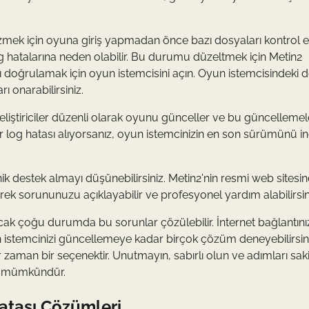
çözmek için oyuna giriş yapmadan önce bazı dosyaları kontrol 
og hatalarına neden olabilir. Bu durumu düzeltmek için Metin2
 doğrulamak için oyun istemcisini açın. Oyun istemcisindeki 
 onarabilirsiniz.
liştiriciler düzenli olarak oyunu günceller ve bu güncellemel
ğer log hatası alıyorsanız, oyun istemcinizin en son sürümünü in
k destek almayı düşünebilirsiniz. Metin2'nin resmi web sitesi
ek sorununuzu açıklayabilir ve profesyonel yardım alabilirsin
ncak çoğu durumda bu sorunlar çözülebilir. İnternet bağlantını
istemcinizi güncellemeye kadar birçok çözüm deneyebilirsini
man bir seçenektir. Unutmayın, sabırlı olun ve adımları saki
ak mümkündür.
Hatası Çözümleri