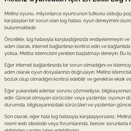
Metin2 oyunu, milyonlarca oyuncunun tutkunu olduğu pop
karşılaşılan bir sorun olan log hatası, oyun deneyimini olum
bulunmaktadır.
Öncelikle, log hatasıyla karşılaştığınızda endişelenmeyin ve 
adım olarak, internet bağlantınızı kontrol edin ve bağlantıda
yoksa, Metin2 istemcisini yeniden başlatmayı deneyin. Bu ba
Eğer internet bağlantınızda bir sorun olmadığını ve istemciy
adım olarak oyun dosyalarınızı doğrulayın. Metin2 istemcis
bozuk olup olmadığını kontrol edebilir ve gerekirse eksik vey
Eğer yukarıdaki adımlar sorunu çözmediyse, bilgisayarınız
edin. Güncel olmayan sürücüler veya yazılımlar, oyunun düzg
durumda, bilgisayarınızdaki sürücüleri ve yazılımları güncel
Son olarak, eğer hala log hatasıyla karşılaşıyorsanız, Metin
resmi web sitesinde veya forumlarında, benzer sorunlarla k
ekibinden yardım talep edebilirsiniz.