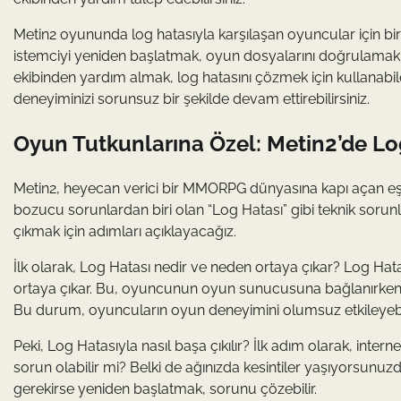
Metin2 oyununda log hatasıyla karşılaşan oyuncular için bir
istemciyi yeniden başlatmak, oyun dosyalarını doğrulamak,
ekibinden yardım almak, log hatasını çözmek için kullanabil
deneyiminizi sorunsuz bir şekilde devam ettirebilirsiniz.
Oyun Tutkunlarına Özel: Metin2’de Lo
Metin2, heyecan verici bir MMORPG dünyasına kapı açan eşsi
bozucu sorunlardan biri olan “Log Hatası” gibi teknik sorun
çıkmak için adımları açıklayacağız.
İlk olarak, Log Hatası nedir ve neden ortaya çıkar? Log Hat
ortaya çıkar. Bu, oyuncunun oyun sunucusuna bağlanırken 
Bu durum, oyuncuların oyun deneyimini olumsuz etkileyebi
Peki, Log Hatasıyla nasıl başa çıkılır? İlk adım olarak, intern
sorun olabilir mi? Belki de ağınızda kesintiler yaşıyorsunuz
gerekirse yeniden başlatmak, sorunu çözebilir.