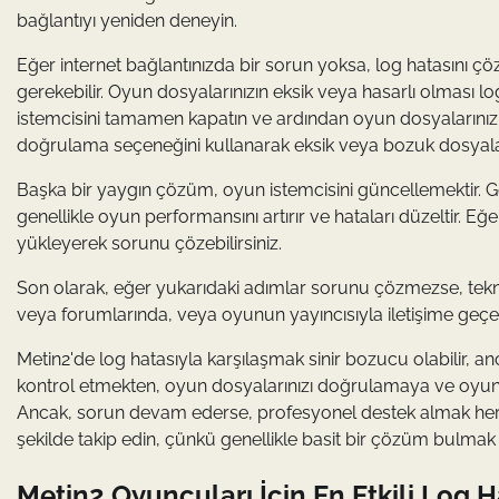
bağlantıyı yeniden deneyin.
Eğer internet bağlantınızda bir sorun yoksa, log hatasını 
gerekebilir. Oyun dosyalarınızın eksik veya hasarlı olması l
istemcisini tamamen kapatın ve ardından oyun dosyalarınızı
doğrulama seçeneğini kullanarak eksik veya bozuk dosyaları
Başka bir yaygın çözüm, oyun istemcisini güncellemektir. Ge
genellikle oyun performansını artırır ve hataları düzeltir. E
yükleyerek sorunu çözebilirsiniz.
Son olarak, eğer yukarıdaki adımlar sorunu çözmezse, tekni
veya forumlarında, veya oyunun yayıncısıyla iletişime geçer
Metin2'de log hatasıyla karşılaşmak sinir bozucu olabilir, a
kontrol etmekten, oyun dosyalarınızı doğrulamaya ve oyun 
Ancak, sorun devam ederse, profesyonel destek almak her za
şekilde takip edin, çünkü genellikle basit bir çözüm bulm
Metin2 Oyuncuları İçin En Etkili Log 