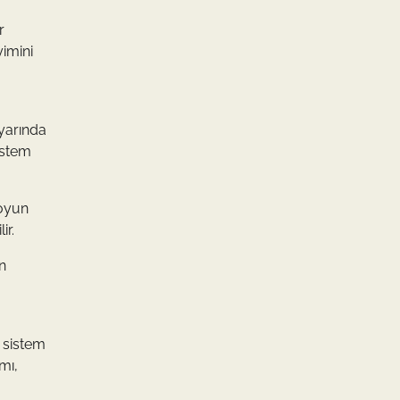
r
yimini
ayarında
istem
 oyun
ir.
in
m sistem
mı,