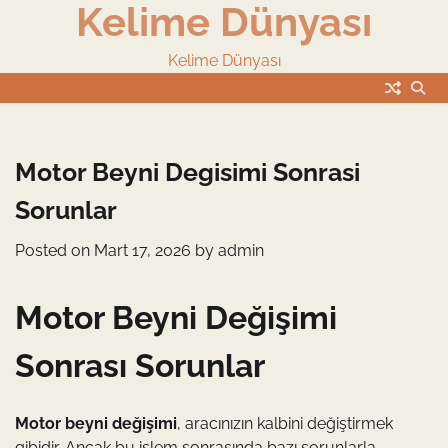
Kelime Dünyası
Skip
to
content
Kelime Dünyası
Motor Beyni Degisimi Sonrasi
Sorunlar
Posted on
Mart 17, 2026
by
admin
Motor Beyni Değişimi
Sonrası Sorunlar
Motor beyni değişimi
, aracınızın kalbini değiştirmek
gibidir. Ancak bu işlem sonrasında bazı sorunlarla