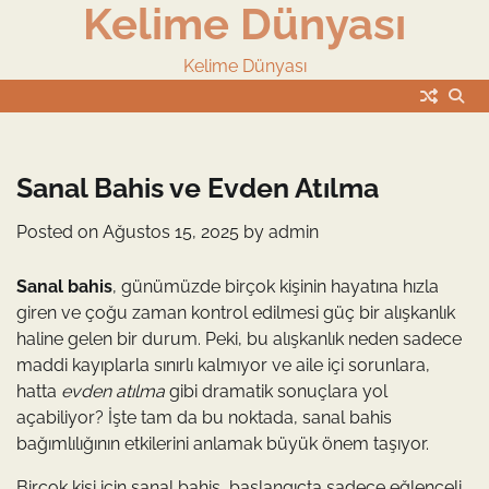
Kelime Dünyası
Skip
to
content
Kelime Dünyası
Sanal Bahis ve Evden Atılma
Posted on
Ağustos 15, 2025
by
admin
Sanal bahis
, günümüzde birçok kişinin hayatına hızla
giren ve çoğu zaman kontrol edilmesi güç bir alışkanlık
haline gelen bir durum. Peki, bu alışkanlık neden sadece
maddi kayıplarla sınırlı kalmıyor ve aile içi sorunlara,
hatta
evden atılma
gibi dramatik sonuçlara yol
açabiliyor? İşte tam da bu noktada, sanal bahis
bağımlılığının etkilerini anlamak büyük önem taşıyor.
Birçok kişi için sanal bahis, başlangıçta sadece eğlenceli