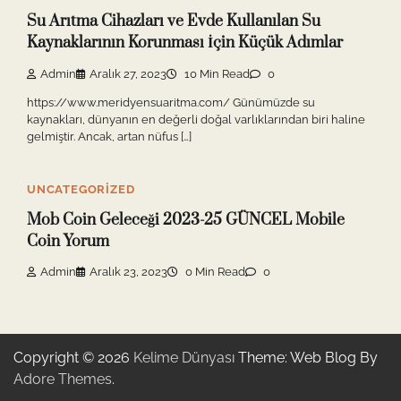
Su Arıtma Cihazları ve Evde Kullanılan Su
Kaynaklarının Korunması İçin Küçük Adımlar
Admin
Aralık 27, 2023
10 Min Read
0
https://www.meridyensuaritma.com/ Günümüzde su
kaynakları, dünyanın en değerli doğal varlıklarından biri haline
gelmiştir. Ancak, artan nüfus […]
UNCATEGORIZED
Mob Coin Geleceği 2023-25 GÜNCEL Mobile
Coin Yorum
Admin
Aralık 23, 2023
0 Min Read
0
Copyright © 2026
Kelime Dünyası
Theme: Web Blog By
Adore Themes
.