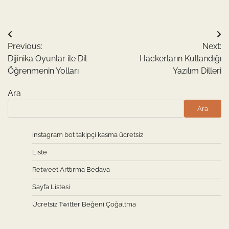
Yazı
Previous:
Next:
gezinmesi
Dijinika Oyunlar ile Dil
Hackerların Kullandığı
Öğrenmenin Yolları
Yazılım Dilleri
Ara
Ara
instagram bot takipçi kasma ücretsiz
Liste
Retweet Arttırma Bedava
Sayfa Listesi
Ücretsiz Twitter Beğeni Çoğaltma