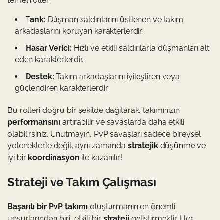
temel roller:
Tank:
Düşman saldırılarını üstlenen ve takım
arkadaşlarını koruyan karakterlerdir.
Hasar Verici:
Hızlı ve etkili saldırılarla düşmanları alt
eden karakterlerdir.
Destek:
Takım arkadaşlarını iyileştiren veya
güçlendiren karakterlerdir.
Bu rolleri doğru bir şekilde dağıtarak, takımınızın
performansını
artırabilir ve savaşlarda daha etkili
olabilirsiniz. Unutmayın, PvP savaşları sadece bireysel
yeteneklerle değil, aynı zamanda
stratejik
düşünme ve
iyi bir
koordinasyon
ile kazanılır!
Strateji ve Takım Çalışması
Başarılı bir PvP takımı
oluşturmanın en önemli
unsurlarından biri, etkili bir
strateji
geliştirmektir. Her