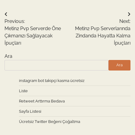
Yazı
Previous:
Next:
gezinmesi
Metin2 Pvp Serverde Öne
Metin2 Pvp Serverlarında
Çıkmanızı Sağlayacak
Zindanda Hayatta Kalma
İpuçları
İpuçları
Ara
Ara
instagram bot takipçi kasma ücretsiz
Liste
Retweet Arttırma Bedava
Sayfa Listesi
Ücretsiz Twitter Beğeni Çoğaltma