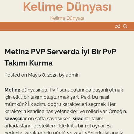
Kelime Dünyası
Skip
to
content
Kelime Dünyası
Metin2 PVP Serverda İyi Bir PvP
Takımı Kurma
Posted on
Mayıs 8, 2025
by
admin
Metin2
dünyasında, PvP sunucularında başarılı olmak
için etkili bir takım oluşturmak şart. Peki, bu nasıl
mümkün? İlk adım, doğru karakterleri seçmek. Her
karakterin kendine has yetenekleri ve rolleri var. Örneğin,
savaşçı
lar ön safta savaşırken,
şifacı
lar takım
arkadaşlarını desteklemekte kritik bir rol oynar. Bu
nedenle, karakterlerin güçlü ve zayıf yönlerini iyi analiz