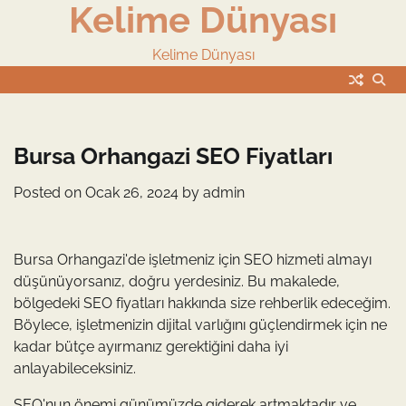
Kelime Dünyası
Skip
to
content
Kelime Dünyası
Bursa Orhangazi SEO Fiyatları
Posted on
Ocak 26, 2024
by
admin
Bursa Orhangazi'de işletmeniz için SEO hizmeti almayı
düşünüyorsanız, doğru yerdesiniz. Bu makalede,
bölgedeki SEO fiyatları hakkında size rehberlik edeceğim.
Böylece, işletmenizin dijital varlığını güçlendirmek için ne
kadar bütçe ayırmanız gerektiğini daha iyi
anlayabileceksiniz.
SEO'nun önemi günümüzde giderek artmaktadır ve