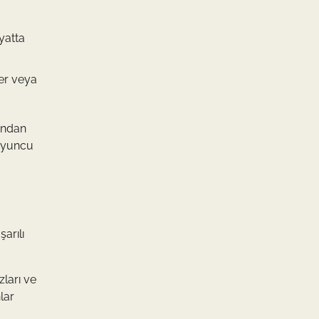
ayatta
ler veya
zindan
 oyuncu
arılı
zları ve
lar