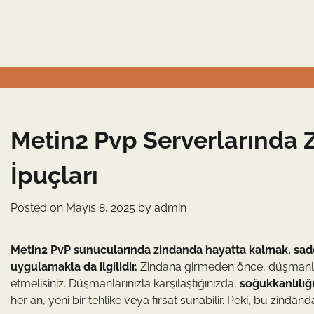
Skip
to
content
Metin2 Pvp Serverlarında
İpuçları
Posted on
Mayıs 8, 2025
by
admin
Metin2 PvP sunucularında zindanda hayatta kalmak, sade
uygulamakla da ilgilidir.
Zindana girmeden önce, düşmanların 
etmelisiniz. Düşmanlarınızla karşılaştığınızda,
soğukkanlılığ
her an, yeni bir tehlike veya fırsat sunabilir. Peki, bu zindan