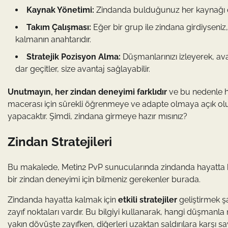
Kaynak Yönetimi:
Zindanda bulduğunuz her kaynağı dik
Takım Çalışması:
Eğer bir grup ile zindana girdiyseniz, 
kalmanın anahtarıdır.
Stratejik Pozisyon Alma:
Düşmanlarınızı izleyerek, ava
dar geçitler, size avantaj sağlayabilir.
Unutmayın, her zindan deneyimi farklıdır
ve bu nedenle her
macerası için sürekli öğrenmeye ve adapte olmaya açık olun
yapacaktır. Şimdi, zindana girmeye hazır mısınız?
Zindan Stratejileri
Bu makalede, Metin2 PvP sunucularında zindanda hayatta kalmak
bir zindan deneyimi için bilmeniz gerekenler burada.
Zindanda hayatta kalmak için
etkili stratejiler
geliştirmek şar
zayıf noktaları vardır. Bu bilgiyi kullanarak, hangi düşmanla 
yakın dövüşte zayıfken, diğerleri uzaktan saldırılara karşı sa