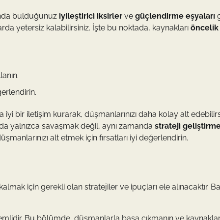
danda bulduğunuz
iyileştirici iksirler
ve
güçlendirme eşyaları
g
larda yetersiz kalabilirsiniz. İşte bu noktada, kaynakları
öncelik
lanın.
erlendirin.
iyi bir iletişim kurarak, düşmanlarınızı daha kolay alt edebilirs
ndanda yalnızca savaşmak değil, aynı zamanda
strateji geliştirm
şmanlarınızı alt etmek için fırsatları iyi değerlendirin.
 için gerekli olan stratejiler ve ipuçları ele alınacaktır. Baş
 önemlidir. Bu bölümde, düşmanlarla başa çıkmanın ve kaynaklar