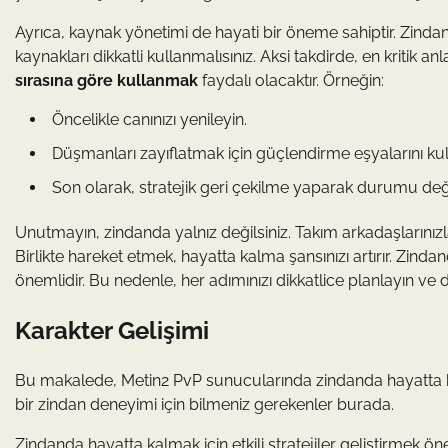
Ayrıca, kaynak yönetimi de hayati bir öneme sahiptir. Zin
kaynakları dikkatli kullanmalısınız. Aksi takdirde, en kritik an
sırasına göre kullanmak
faydalı olacaktır. Örneğin:
Öncelikle canınızı yenileyin.
Düşmanları zayıflatmak için güçlendirme eşyalarını kul
Son olarak, stratejik geri çekilme yaparak durumu değ
Unutmayın, zindanda yalnız değilsiniz. Takım arkadaşlarınızla 
Birlikte hareket etmek, hayatta kalma şansınızı artırır. Zi
önemlidir. Bu nedenle, her adımınızı dikkatlice planlayın ve dü
Karakter Gelişimi
Bu makalede, Metin2 PvP sunucularında zindanda hayatta kalmak
bir zindan deneyimi için bilmeniz gerekenler burada.
Zindanda hayatta kalmak için etkili stratejiler geliştirmek