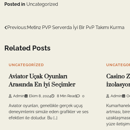
Posted in
Uncategorized
Yazı
Previous:
Metin2 PVP Serverda İyi Bir PvP Takımı Kurma
gezinmesi
Related Posts
UNCATEGORIZED
UNCATEGO
Aviator Uçak Oyunları
Casino Z
Arasında En İyi Seçimler
İzolasyo
Admin
Ekim 8, 2024
8 Min Read
0
Admin
O
Aviator oyunları, genellikle gerçek uçuş
Kumarhanele
deneyimlerini simüle eden grafikler ve ses
artması, bir
efektleri ile doludur. Bu […]
uzaklaşmasın
yüze iletişim