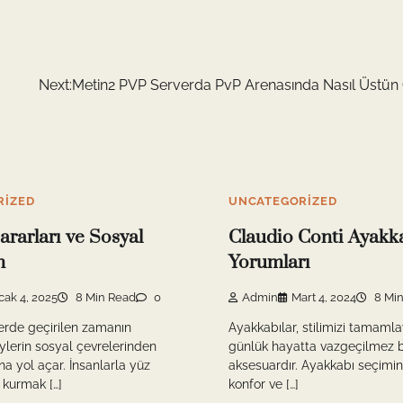
Next:
Metin2 PVP Serverda PvP Arenasında Nasıl Üstün G
RIZED
UNCATEGORIZED
ararları ve Sosyal
Claudio Conti Ayakk
n
Yorumları
cak 4, 2025
8 Min Read
0
Admin
Mart 4, 2024
8 Min
rde geçirilen zamanın
Ayakkabılar, stilimizi tamaml
eylerin sosyal çevrelerinden
günlük hayatta vazgeçilmez b
a yol açar. İnsanlarla yüz
aksesuardır. Ayakkabı seçimind
 kurmak […]
konfor ve […]