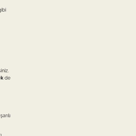
ibi
iniz.
ek
de
arılı
ı