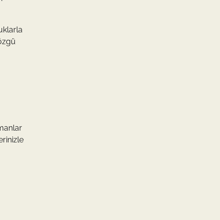
uklarla
 özgü
pmanlar
rinizle