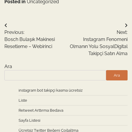
Posted in
Uncategorized
Yazı
Previous:
Next:
gezinmesi
Bosch Bulaşık Makinesi
Instagram Fenomeni
Resetleme – Webirinci
Olmanın Yolu SosyalDigital
Takipçi Satın Alma
Ara
Ara
instagram bot takipçi kasma ücretsiz
Liste
Retweet Arttırma Bedava
Sayfa Listesi
Ücretsiz Twitter Beğeni Çoğaltma