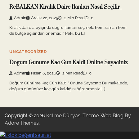
ReBALKAN Kiralık Daire İlanları Nasıl Seçilir_
Admin
Aralık 22, 2025
2 Min Read
0
Kiralık daire arayışında doğru ilanları seçmek, hem zaman hem
de bütçe açısından önemlidir. Peki, bu […]
UNCATEGORIZED
Dogum Gunume Kac Gun Kaldi Online Sayaciniz
Admin
Nisan 6, 2026
2 Min Read
0
Doğum Günüme Kaç Gün Kaldı? Online Sayacınız Bu makalede,
doğum gününüze kaç gün kaldığını öğrenmenizi […]
Copyright © 2026
Kelime Dünyası
Theme: Web Blog By
Adore Themes
.