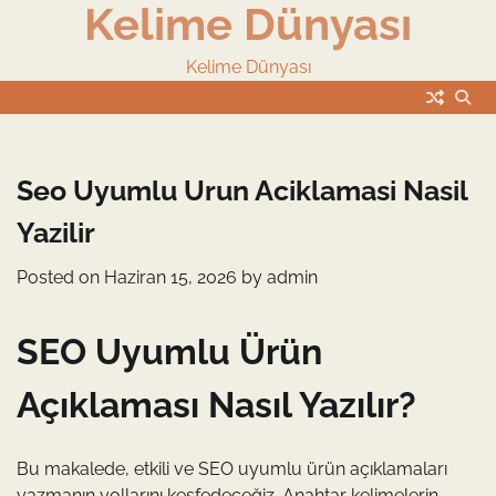
Kelime Dünyası
Skip
to
content
Kelime Dünyası
Seo Uyumlu Urun Aciklamasi Nasil
Yazilir
Posted on
Haziran 15, 2026
by
admin
SEO Uyumlu Ürün
Açıklaması Nasıl Yazılır?
Bu makalede, etkili ve SEO uyumlu ürün açıklamaları
yazmanın yollarını keşfedeceğiz. Anahtar kelimelerin