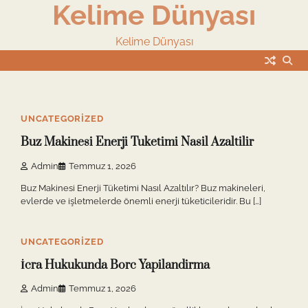
Kelime Dünyası
Skip
to
content
Kelime Dünyası
4 min read
0
UNCATEGORIZED
Buz Makinesi Enerji Tuketimi Nasil Azaltilir
Admin
Temmuz 1, 2026
Buz Makinesi Enerji Tüketimi Nasıl Azaltılır? Buz makineleri,
evlerde ve işletmelerde önemli enerji tüketicileridir. Bu […]
2 min read
0
UNCATEGORIZED
İcra Hukukunda Borc Yapilandirma
Admin
Temmuz 1, 2026