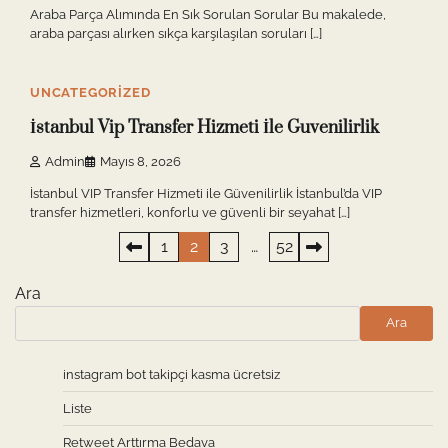
Araba Parça Alımında En Sık Sorulan Sorular Bu makalede,
araba parçası alırken sıkça karşılaşılan soruları […]
2 min read
0
UNCATEGORIZED
İstanbul Vip Transfer Hizmeti İle Guvenilirlik
Admin
Mayıs 8, 2026
İstanbul VIP Transfer Hizmeti ile Güvenilirlik İstanbul’da VIP
transfer hizmetleri, konforlu ve güvenli bir seyahat […]
Yazı
1
2
3
…
52
sayfalaması
Ara
Ara
instagram bot takipçi kasma ücretsiz
Liste
Retweet Arttırma Bedava