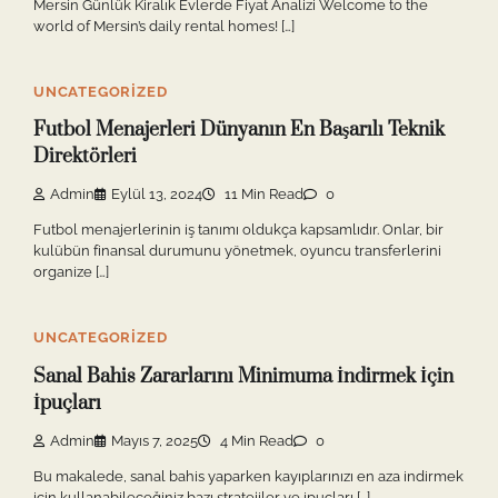
Mersin Günlük Kiralık Evlerde Fiyat Analizi Welcome to the
world of Mersin’s daily rental homes! […]
UNCATEGORIZED
Futbol Menajerleri Dünyanın En Başarılı Teknik
Direktörleri
Admin
Eylül 13, 2024
11 Min Read
0
Futbol menajerlerinin iş tanımı oldukça kapsamlıdır. Onlar, bir
kulübün finansal durumunu yönetmek, oyuncu transferlerini
organize […]
UNCATEGORIZED
Sanal Bahis Zararlarını Minimuma İndirmek İçin
İpuçları
Admin
Mayıs 7, 2025
4 Min Read
0
Bu makalede, sanal bahis yaparken kayıplarınızı en aza indirmek
için kullanabileceğiniz bazı stratejiler ve ipuçları […]