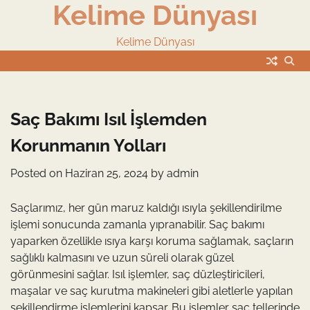
Kelime Dünyası
Skip
to
content
Kelime Dünyası
Saç Bakımı Isıl İşlemden
Korunmanın Yolları
Posted on
Haziran 25, 2024
by
admin
Saçlarımız, her gün maruz kaldığı ısıyla şekillendirilme
işlemi sonucunda zamanla yıpranabilir. Saç bakımı
yaparken özellikle ısıya karşı koruma sağlamak, saçların
sağlıklı kalmasını ve uzun süreli olarak güzel
görünmesini sağlar. Isıl işlemler, saç düzleştiricileri,
maşalar ve saç kurutma makineleri gibi aletlerle yapılan
şekillendirme işlemlerini kapsar. Bu işlemler saç tellerinde