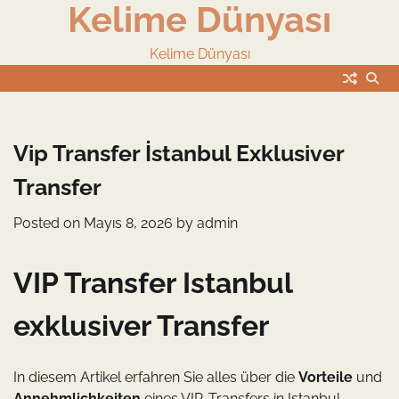
Kelime Dünyası
Skip
to
content
Kelime Dünyası
Vip Transfer İstanbul Exklusiver
Transfer
Posted on
Mayıs 8, 2026
by
admin
VIP Transfer Istanbul
exklusiver Transfer
In diesem Artikel erfahren Sie alles über die
Vorteile
und
Annehmlichkeiten
eines VIP-Transfers in Istanbul,