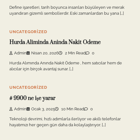
Define işaretleri, tarih boyunca insanları büyüleyen ve merak
uyandıran gizemli sembollerdir. Eski zamanlardan bu yana […]
UNCATEGORIZED
Hurda Aliminda Aninda Nakit Odeme
Admin
Nisan 20, 2026
2 Min Read
0
Hurda Alımında Anında Nakit Ödeme , hem satıcılar hem de
alıcılar için birçok avantaj sunar. […]
UNCATEGORIZED
# 9900 ne işe yarar
Admin
Ocak 3, 2025
10 Min Read
0
Teknoloji devrimi, hızlı adımlarla ilerliyor ve akıllı telefonlar
hayatımızı her geçen gün daha da kolaylaştırıyor. […]