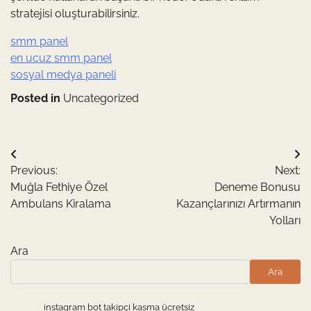
stratejisi oluşturabilirsiniz.
smm panel
en ucuz smm panel
sosyal medya paneli
Posted in
Uncategorized
Yazı
Previous:
Next:
gezinmesi
Muğla Fethiye Özel
Deneme Bonusu
Ambulans Kiralama
Kazançlarınızı Artırmanın
Yolları
Ara
Ara
instagram bot takipçi kasma ücretsiz