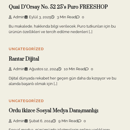
Quai D’Orsay No. 52 25’s Puro FREESHOP
Admin
Eylül 3, 2025
3 Min Read
0
Bu makalede, hakkında bilgi verilecek. Puro tutkunları için bu
ürünün özellikleri ve tercih edilme nedenleri […]
UNCATEGORIZED
Rantar Dijital
Admin
Ağustos 12, 2024
10 Min Read
0
Dijital dünyada rekabet her geçen gün daha da kızışıyor ve bu
alanda başarılı olmak için […]
UNCATEGORIZED
Ordu İkizce Sosyal Medya Danışmanlığı
Admin
Şubat 6, 2024
9 Min Read
0
Sosyal medya, günümüzde işletmelerin online varlıklarını