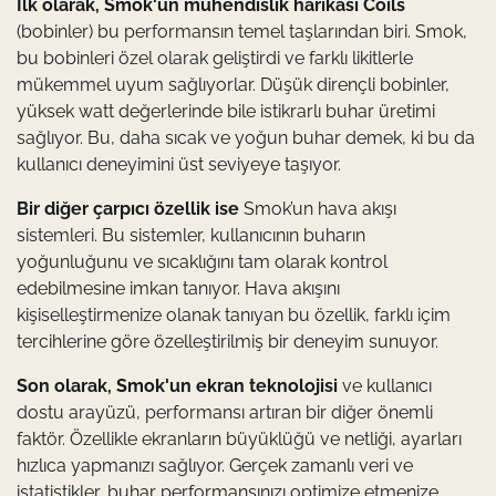
İlk olarak, Smok'un mühendislik harikası Coils
(bobinler) bu performansın temel taşlarından biri. Smok,
bu bobinleri özel olarak geliştirdi ve farklı likitlerle
mükemmel uyum sağlıyorlar. Düşük dirençli bobinler,
yüksek watt değerlerinde bile istikrarlı buhar üretimi
sağlıyor. Bu, daha sıcak ve yoğun buhar demek, ki bu da
kullanıcı deneyimini üst seviyeye taşıyor.
Bir diğer çarpıcı özellik ise
Smok’un hava akışı
sistemleri. Bu sistemler, kullanıcının buharın
yoğunluğunu ve sıcaklığını tam olarak kontrol
edebilmesine imkan tanıyor. Hava akışını
kişiselleştirmenize olanak tanıyan bu özellik, farklı içim
tercihlerine göre özelleştirilmiş bir deneyim sunuyor.
Son olarak, Smok'un ekran teknolojisi
ve kullanıcı
dostu arayüzü, performansı artıran bir diğer önemli
faktör. Özellikle ekranların büyüklüğü ve netliği, ayarları
hızlıca yapmanızı sağlıyor. Gerçek zamanlı veri ve
istatistikler, buhar performansınızı optimize etmenize