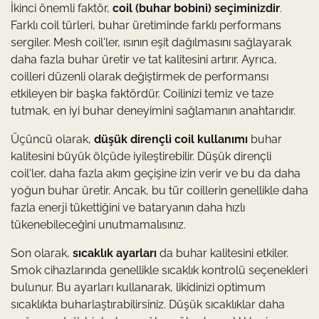
İkinci önemli faktör,
coil (buhar bobini) seçiminizdir
.
Farklı coil türleri, buhar üretiminde farklı performans
sergiler. Mesh coil'ler, ısının eşit dağılmasını sağlayarak
daha fazla buhar üretir ve tat kalitesini artırır. Ayrıca,
coilleri düzenli olarak değiştirmek de performansı
etkileyen bir başka faktördür. Coilinizi temiz ve taze
tutmak, en iyi buhar deneyimini sağlamanın anahtarıdır.
Üçüncü olarak,
düşük dirençli coil kullanımı
buhar
kalitesini büyük ölçüde iyileştirebilir. Düşük dirençli
coil'ler, daha fazla akım geçişine izin verir ve bu da daha
yoğun buhar üretir. Ancak, bu tür coillerin genellikle daha
fazla enerji tükettiğini ve bataryanın daha hızlı
tükenebileceğini unutmamalısınız.
Son olarak,
sıcaklık ayarları
da buhar kalitesini etkiler.
Smok cihazlarında genellikle sıcaklık kontrolü seçenekleri
bulunur. Bu ayarları kullanarak, likidinizi optimum
sıcaklıkta buharlaştırabilirsiniz. Düşük sıcaklıklar daha