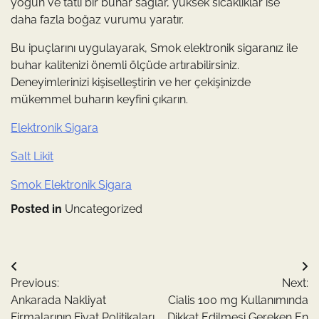
yoğun ve tatlı bir buhar sağlar, yüksek sıcaklıklar ise
daha fazla boğaz vurumu yaratır.
Bu ipuçlarını uygulayarak, Smok elektronik sigaranız ile
buhar kalitenizi önemli ölçüde artırabilirsiniz.
Deneyimlerinizi kişiselleştirin ve her çekişinizde
mükemmel buharın keyfini çıkarın.
Elektronik Sigara
Salt Likit
Smok Elektronik Sigara
Posted in
Uncategorized
Yazı
Previous:
Next:
gezinmesi
Ankarada Nakliyat
Cialis 100 mg Kullanımında
Firmalarının Fiyat Politikaları
Dikkat Edilmesi Gereken En