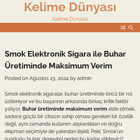
Kelime Dünyası
Skip
to
content
Kelime Dünyası
Smok Elektronik Sigara ile Buhar
Üretiminde Maksimum Verim
Posted on
Ağustos 23, 2024
by
admin
Smok elektronik sigaralar, buhar üretiminde öncü bir rol
üstleniyor ve bu başarının arkasında birkaç kritik faktör
yatıyor.
Buhar üretiminde maksimum verim
elde etmek,
sadece güçlü bir cihazın sahip olması gereken bir özellik
değil, aynı zamanda kullanım alışkanlıkları ve doğru
ekipman seçimiyle de yakından ilişkili. Peki, Smok'un
sunduğu buhar deneyimi neden bu kadar etkileyici?