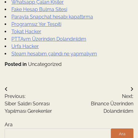
Whatsapp Çalan Kişiler
Fake Hesap Bulma Sitesi
Parayla Snapchat hesabı kapattırma
Programsız Yer Tespiti
Tokat Hacker
PTTAvm Üzerinden Dolandırıldım
Urfa Hacker
Steam hesabım çalındı ne yapmalıyım
Posted in
Uncategorized
Yazı
Previous:
Next:
gezinmesi
Siber Saldırı Sonrası
Binance Üzerinden
Yapılması Gerekenler
Dolandırıldım
Ara
Ara