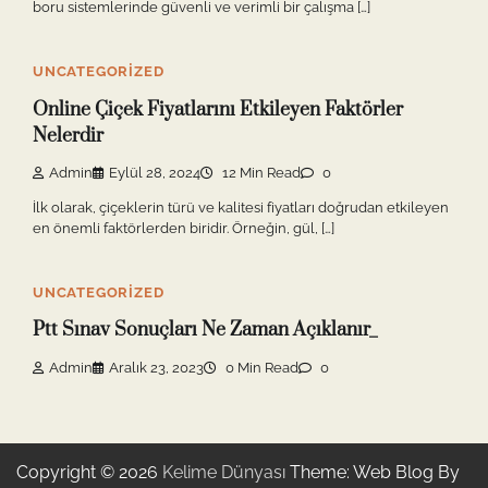
boru sistemlerinde güvenli ve verimli bir çalışma […]
UNCATEGORIZED
Online Çiçek Fiyatlarını Etkileyen Faktörler
Nelerdir
Admin
Eylül 28, 2024
12 Min Read
0
İlk olarak, çiçeklerin türü ve kalitesi fiyatları doğrudan etkileyen
en önemli faktörlerden biridir. Örneğin, gül, […]
UNCATEGORIZED
Ptt Sınav Sonuçları Ne Zaman Açıklanır_
Admin
Aralık 23, 2023
0 Min Read
0
Copyright © 2026
Kelime Dünyası
Theme: Web Blog By