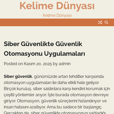
Kelime Dünyası
Skip
to
content
Kelime Dünyası
Siber Güvenlikte Güvenlik
Otomasyonu Uygulamaları
Posted on
Kasım 20, 2025
by
admin
Siber güvenlik
, günümüzde artan tehditler karşısında
otomasyon uygulamaları ile daha etkili hale geliyor.
Birçok kuruluş, siber saldırılara karşı kendini korumak için
çeşitli yöntemler arıyor. İşte burada otomasyon devreye
giriyor. Otomasyon, güvenlik süreçlerini hızlandırıyor ve
insan hatasını azaltıyor. Ama bu sadece bir başlangıç.
Gerçekten de, siber güvenlikte otomasyonun sağladığı