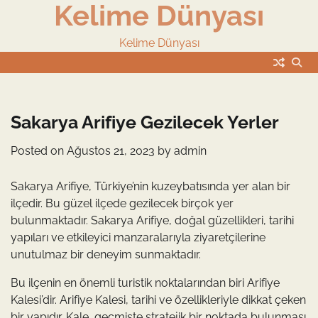
Kelime Dünyası
Skip
to
content
Kelime Dünyası
Sakarya Arifiye Gezilecek Yerler
Posted on
Ağustos 21, 2023
by
admin
Sakarya Arifiye, Türkiye’nin kuzeybatısında yer alan bir
ilçedir. Bu güzel ilçede gezilecek birçok yer
bulunmaktadır. Sakarya Arifiye, doğal güzellikleri, tarihi
yapıları ve etkileyici manzaralarıyla ziyaretçilerine
unutulmaz bir deneyim sunmaktadır.
Bu ilçenin en önemli turistik noktalarından biri Arifiye
Kalesi’dir. Arifiye Kalesi, tarihi ve özellikleriyle dikkat çeken
bir yapıdır. Kale, geçmişte stratejik bir noktada bulunması