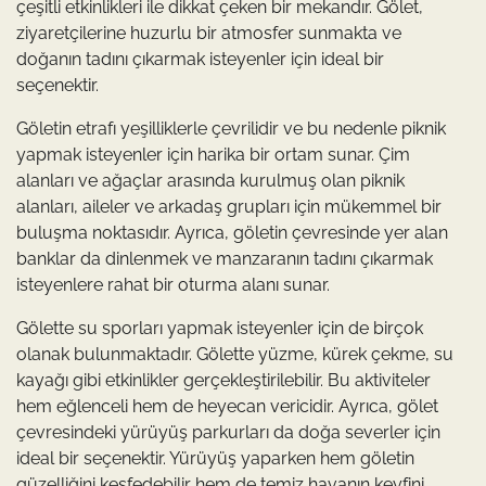
çeşitli etkinlikleri ile dikkat çeken bir mekandır. Gölet,
ziyaretçilerine huzurlu bir atmosfer sunmakta ve
doğanın tadını çıkarmak isteyenler için ideal bir
seçenektir.
Göletin etrafı yeşilliklerle çevrilidir ve bu nedenle piknik
yapmak isteyenler için harika bir ortam sunar. Çim
alanları ve ağaçlar arasında kurulmuş olan piknik
alanları, aileler ve arkadaş grupları için mükemmel bir
buluşma noktasıdır. Ayrıca, göletin çevresinde yer alan
banklar da dinlenmek ve manzaranın tadını çıkarmak
isteyenlere rahat bir oturma alanı sunar.
Gölette su sporları yapmak isteyenler için de birçok
olanak bulunmaktadır. Gölette yüzme, kürek çekme, su
kayağı gibi etkinlikler gerçekleştirilebilir. Bu aktiviteler
hem eğlenceli hem de heyecan vericidir. Ayrıca, gölet
çevresindeki yürüyüş parkurları da doğa severler için
ideal bir seçenektir. Yürüyüş yaparken hem göletin
güzelliğini keşfedebilir hem de temiz havanın keyfini