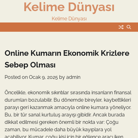
Kelime Dünyası
Skip
to
content
Kelime Dünyası
Online Kumarın Ekonomik Krizlere
Sebep Olması
Posted on
Ocak 9, 2025
by
admin
Öncelikle, ekonomik sıkıntılar sırasında insanların finansal
durumları bozulabilir. Bu dönemde bireyler, kaybettikleri
parayı geri kazanmak amacıyla online kumara yöneliyor.
Bu, bir tür sanal kurtuluş arayışı gibidir. Ancak burada
dikkat edilmesi gereken önemli bir nokta var: Çoğu
zaman, bu mücadele daha büyük kayıplara yol
açabiliyor. Kumar, çoğu kişi için bir eğlence aracı iken,