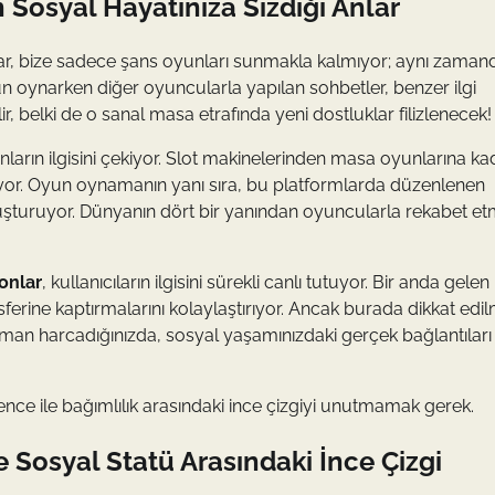
n Sosyal Hayatınıza Sızdığı Anlar
ar, bize sadece şans oyunları sunmakla kalmıyor; aynı zaman
un oynarken diğer oyuncularla yapılan sohbetler, benzer ilgi
ir, belki de o sanal masa etrafında yeni dostluklar filizlenecek!
nların ilgisini çekiyor. Slot makinelerinden masa oyunlarına ka
uyor. Oyun oynamanın yanı sıra, bu platformlarda düzenlenen
uşturuyor. Dünyanın dört bir yanından oyuncularla rekabet et
onlar
, kullanıcıların ilgisini sürekli canlı tutuyor. Bir anda gelen
osferine kaptırmalarını kolaylaştırıyor. Ancak burada dikkat edi
aman harcadığınızda, sosyal yaşamınızdaki gerçek bağlantıları
ence ile bağımlılık arasındaki ince çizgiyi unutmamak gerek.
ve Sosyal Statü Arasındaki İnce Çizgi