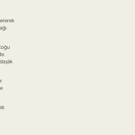
nererek
ağı
 Çoğu
te,
daşlık
r
de
tı