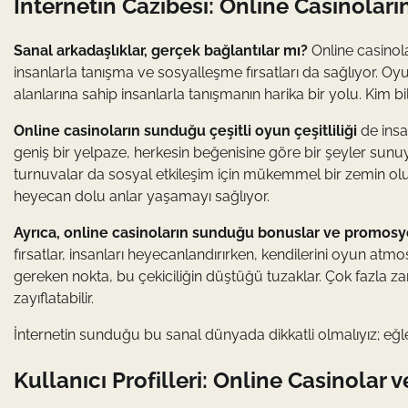
İnternetin Cazibesi: Online Casinoları
Sanal arkadaşlıklar, gerçek bağlantılar mı?
Online casinol
insanlarla tanışma ve sosyalleşme fırsatları da sağlıyor. Oy
alanlarına sahip insanlarla tanışmanın harika bir yolu. Kim bil
Online casinoların sunduğu çeşitli oyun çeşitliliği
de insa
geniş bir yelpaze, herkesin beğenisine göre bir şeyler sun
turnuvalar da sosyal etkileşim için mükemmel bir zemin ol
heyecan dolu anlar yaşamayı sağlıyor.
Ayrıca, online casinoların sunduğu bonuslar ve promosy
fırsatlar, insanları heyecanlandırırken, kendilerini oyun atm
gereken nokta, bu çekiciliğin düştüğü tuzaklar. Çok fazla z
zayıflatabilir.
İnternetin sunduğu bu sanal dünyada dikkatli olmalıyız; eğl
Kullanıcı Profilleri: Online Casinolar 