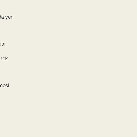
da yeni
dar
mek,
lmesi