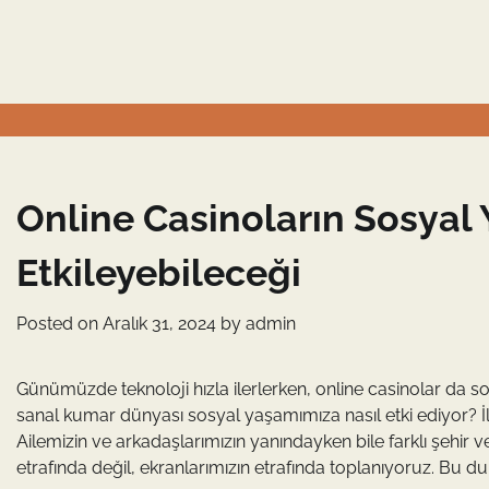
Skip
to
content
Online Casinoların Sosyal 
Etkileyebileceği
Posted on
Aralık 31, 2024
by
admin
Günümüzde teknoloji hızla ilerlerken, online casinolar da so
sanal kumar dünyası sosyal yaşamımıza nasıl etki ediyor? İlk 
Ailemizin ve arkadaşlarımızın yanındayken bile farklı şehir 
etrafında değil, ekranlarımızın etrafında toplanıyoruz. Bu d