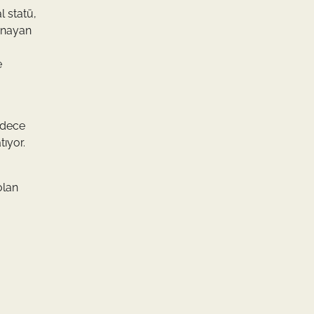
l statü,
oynayan
e
adece
tıyor.
olan