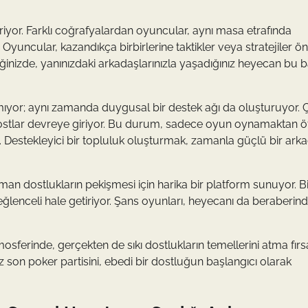
iriyor. Farklı coğrafyalardan oyuncular, aynı masa etrafında
Oyuncular, kazandıkça birbirlerine taktikler veya stratejiler ö
tiğinizde, yanınızdaki arkadaşlarınızla yaşadığınız heyecan bu b
ıyor; aynı zamanda duygusal bir destek ağı da oluşturuyor.
ostlar devreye giriyor. Bu durum, sadece oyun oynamaktan ö
i. Destekleyici bir topluluk oluşturmak, zamanla güçlü bir arka
n dostlukların pekişmesi için harika bir platform sunuyor. Bi
eğlenceli hale getiriyor. Şans oyunları, heyecanı da beraberin
sferinde, gerçekten de sıkı dostlukların temellerini atma fırsa
z son poker partisini, ebedi bir dostluğun başlangıcı olarak