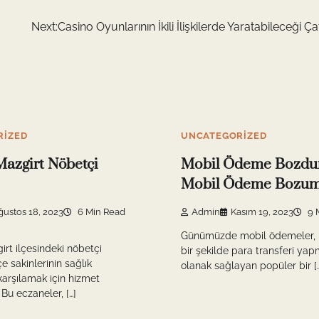
Next:
Casino Oyunlarının İkili İlişkilerde Yaratabileceği Ça
RIZED
UNCATEGORIZED
Mazgirt Nöbetçi
Mobil Ödeme Bozdu
Mobil Ödeme Bozu
ğustos 18, 2023
6 Min Read
Admin
Kasım 19, 2023
9 
Günümüzde mobil ödemeler, hı
irt ilçesindeki nöbetçi
bir şekilde para transferi ya
çe sakinlerinin sağlık
olanak sağlayan popüler bir [
 karşılamak için hizmet
Bu eczaneler, […]