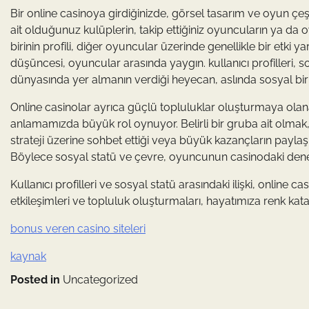
Bir online casinoya girdiğinizde, görsel tasarım ve oyun çeşi
ait olduğunuz kulüplerin, takip ettiğiniz oyuncuların ya da
birinin profili, diğer oyuncular üzerinde genellikle bir etki 
düşüncesi, oyuncular arasında yaygın. kullanıcı profilleri,
dünyasında yer almanın verdiği heyecan, aslında sosyal bir
Online casinolar ayrıca güçlü topluluklar oluşturmaya olanak 
anlamamızda büyük rol oynuyor. Belirli bir gruba ait olmak,
strateji üzerine sohbet ettiği veya büyük kazançların paylaşıld
Böylece sosyal statü ve çevre, oyuncunun casinodaki deneyi
Kullanıcı profilleri ve sosyal statü arasındaki ilişki, online
etkileşimleri ve topluluk oluşturmaları, hayatımıza renk kata
bonus veren casino siteleri
kaynak
Posted in
Uncategorized