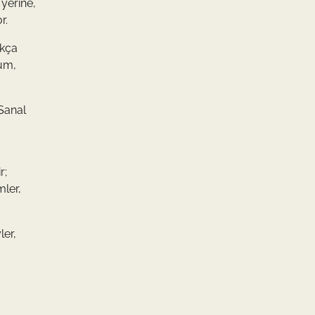
 yerine,
r.
ukça
rum,
 Sanal
r;
mler,
ler,