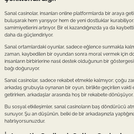
Sanal casinolar, insanları online platformlarda bir araya get
buluşarak hem yarışıyor hem de yeni dostluklar kurabiliyor. 
samimiyetlerini artırıyor. Bir el kazandığınızda ya da kaybet
daha da güçlendiriyor.
Sanal ortamlardaki oyunlar, sadece eğlence sunmakla kalm
zaman, kaybedilen bir oyundan sonra moral vermek için d
insanların birbirlerine nasıl destek olduğunun bir gösterges
bağı doğuruyor.
Sanal casinolar, sadece rekabet etmekle kalmıyor; çoğu zama
arkadaş grubuyla oynanan bir oyun, birlikte geçirilen vakti 
getirirken, arkadaşlar arasında hoş bir rekabete dönüşüyor.
Bu sosyal etkileşimler, sanal casinoların baş döndürücü atmo
sunuyor. Şu an düşünün, belki de bir arkadaşınızla yaptığını
hatırlıyorsunuzdur.