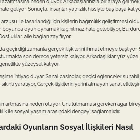
ni azaltmasına neden oluyor. Arkadaşlarınızla bir araya gelmek
e geliyor. Sonuçta, insanlar yalnızlık hissiyle baş başa kalıyo
zusu ile tasarlandığı için kişilerin bağımlılık geliştirmesi old
tler boyunca oyun oynamak kaçınılmaz hale gelebiliyor. Bu du
Dostluklar, aile bağları zayıflıyor.
ada geçirdiği zamanla gerçek ilişkilerini ihmal etmeye başlıyor.
turmakta son derece yetersiz kalıyor. Arkadaşlıklar yüz yüze
genellikle yüzeysel kalıyor.
ileşime ihtiyaç duyar. Sanal casinolar, geçici eğlenceler sunabili
tı yaratıyor. Gerçek ilişkilerin yerini almayan sanal etkileşi
sinin artmasına neden oluyor. Unutulmaması gereken agar birey
ılık ile sosyal yaşam arasındaki dengeyi sağlamalıdır.
rdaki Oyunların Sosyal İlişkileri Nasıl