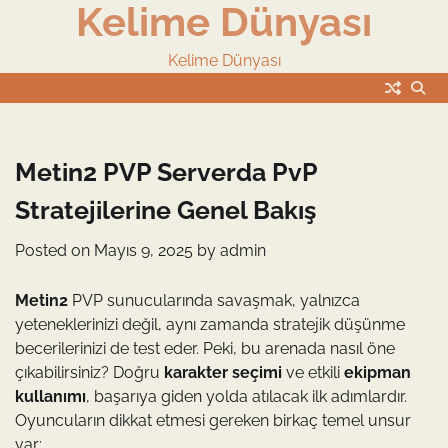
Kelime Dünyası
Skip
to
content
Kelime Dünyası
Metin2 PVP Serverda PvP
Stratejilerine Genel Bakış
Posted on
Mayıs 9, 2025
by
admin
Metin2
PVP sunucularında savaşmak, yalnızca
yeteneklerinizi değil, aynı zamanda stratejik düşünme
becerilerinizi de test eder. Peki, bu arenada nasıl öne
çıkabilirsiniz? Doğru
karakter seçimi
ve etkili
ekipman
kullanımı
, başarıya giden yolda atılacak ilk adımlardır.
Oyuncuların dikkat etmesi gereken birkaç temel unsur
var: