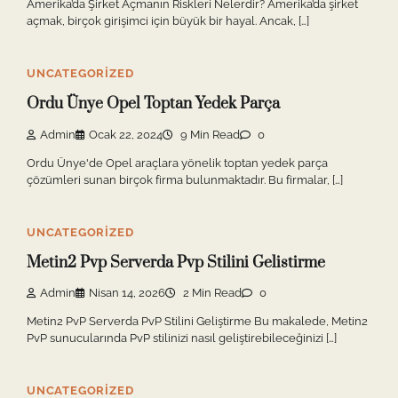
Amerika’da Şirket Açmanın Riskleri Nelerdir? Amerika’da şirket
açmak, birçok girişimci için büyük bir hayal. Ancak, […]
UNCATEGORIZED
Ordu Ünye Opel Toptan Yedek Parça
Admin
Ocak 22, 2024
9 Min Read
0
Ordu Ünye'de Opel araçlara yönelik toptan yedek parça
çözümleri sunan birçok firma bulunmaktadır. Bu firmalar, […]
UNCATEGORIZED
Metin2 Pvp Serverda Pvp Stilini Gelistirme
Admin
Nisan 14, 2026
2 Min Read
0
Metin2 PvP Serverda PvP Stilini Geliştirme Bu makalede, Metin2
PvP sunucularında PvP stilinizi nasıl geliştirebileceğinizi […]
UNCATEGORIZED