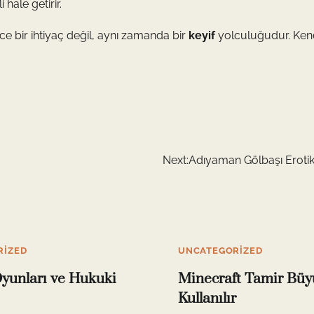
 hale getirir.
e bir ihtiyaç değil, aynı zamanda bir
keyif
yolculuğudur. Ken
Next:
Adıyaman Gölbaşı Eroti
RIZED
UNCATEGORIZED
yunları ve Hukuki
Minecraft Tamir Büy
Kullanılır