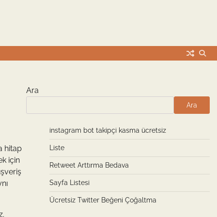
Ara
Ara
instagram bot takipçi kasma ücretsiz
a hitap
Liste
k için
Retweet Arttırma Bedava
ışveriş
ynı
Sayfa Listesi
Ücretsiz Twitter Beğeni Çoğaltma
z.