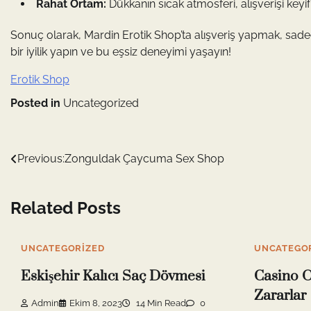
Rahat Ortam:
Dükkanın sıcak atmosferi, alışverişi keyifli
Sonuç olarak, Mardin Erotik Shop’ta alışveriş yapmak, sadec
bir iyilik yapın ve bu eşsiz deneyimi yaşayın!
Erotik Shop
Posted in
Uncategorized
Yazı
Previous:
Zonguldak Çaycuma Sex Shop
gezinmesi
Related Posts
UNCATEGORIZED
UNCATEGO
Eskişehir Kalıcı Saç Dövmesi
Casino O
Zararlar
Admin
Ekim 8, 2023
14 Min Read
0