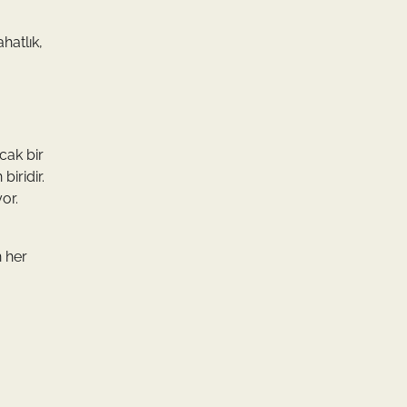
hatlık,
cak bir
biridir.
or.
n her