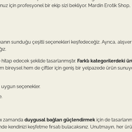
z için profesyonel bir ekip sizi bekliyor. Mardin Erotik Shop,
anın sunduğu çeşitli seçenekleri keşfedeceğiz. Ayrıca, alışver
ğız.
e hitap edecek şekilde tasarlanmıştır.
Farklı kategorilerdeki ü
hem bireysel hem de çiftler için geniş bir yelpazede ürün sunuyo
in uygun seçenekler.
e.
ynı zamanda
duygusal bağları güçlendirmek
için de tasarlanmı
sinde kendinizi keşfetme fırsatı bulacaksınız. Unutmayın, her ü