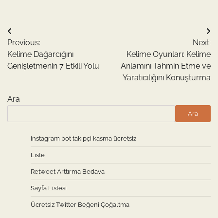
Yazı
Previous:
Next:
gezinmesi
Kelime Dağarcığını
Kelime Oyunları: Kelime
Genişletmenin 7 Etkili Yolu
Anlamını Tahmin Etme ve
Yaratıcılığını Konuşturma
Ara
Ara
instagram bot takipçi kasma ücretsiz
Liste
Retweet Arttırma Bedava
Sayfa Listesi
Ücretsiz Twitter Beğeni Çoğaltma