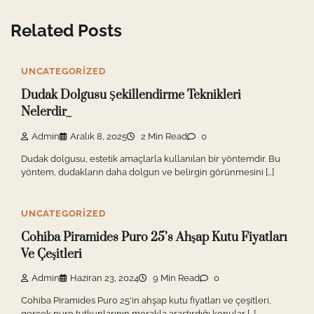
Related Posts
UNCATEGORIZED
Dudak Dolgusu Şekillendirme Teknikleri
Nelerdir_
Admin
Aralık 8, 2025
2 Min Read
0
Dudak dolgusu, estetik amaçlarla kullanılan bir yöntemdir. Bu
yöntem, dudakların daha dolgun ve belirgin görünmesini […]
UNCATEGORIZED
Cohiba Piramides Puro 25’s Ahşap Kutu Fiyatları
Ve Çeşitleri
Admin
Haziran 23, 2024
9 Min Read
0
Cohiba Piramides Puro 25'in ahşap kutu fiyatları ve çeşitleri,
gerçek puro tutkunlarının merakla araştırdığı konular […]