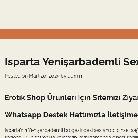
Skip
to
content
Isparta Yenişarbademli Se
Posted on
Mart 20, 2025
by
admin
Erotik Shop Ürünleri İçin Sitemizi Ziya
Whatsapp Destek Hattımızla İletişime
Isparta’nın Yenişarbademli bölgesindeki sex shop, cinsel 
sadece ürün satmakla kalmayıp, aynı zamanda cinsel sağlık 