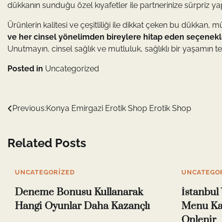
dükkanın sunduğu özel kıyafetler ile partnerinize sürpriz yapab
Ürünlerin kalitesi ve çeşitliliği ile dikkat çeken bu dükkan
ve her cinsel yönelimden bireylere hitap eden seçenekl
Unutmayın, cinsel sağlık ve mutluluk, sağlıklı bir yaşamın te
Posted in
Uncategorized
Yazı
Previous:
Konya Emirgazi Erotik Shop Erotik Shop
gezinmesi
Related Posts
UNCATEGORIZED
UNCATEGO
Deneme Bonusu Kullanarak
İstanbu
Hangi Oyunlar Daha Kazançlı
Menu Ka
Onlenir