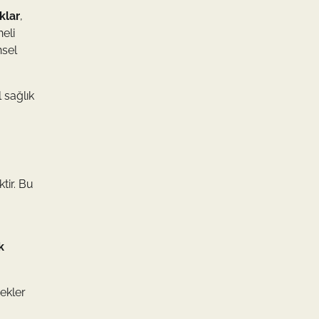
klar
,
neli
nsel
 sağlık
tir. Bu
k
ekler