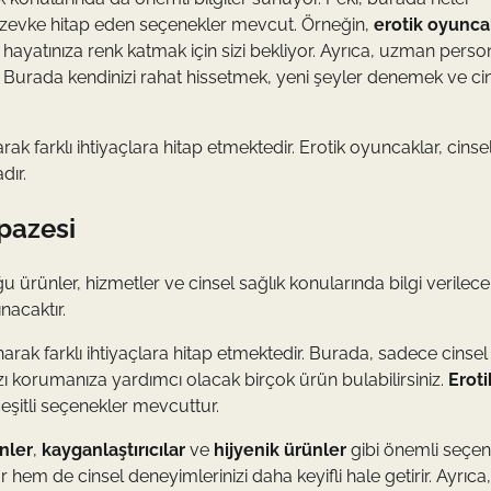
her zevke hitap eden seçenekler mevcut. Örneğin,
erotik oyunca
r, hayatınıza renk katmak için sizi bekliyor. Ayrıca, uzman perso
r. Burada kendinizi rahat hissetmek, yeni şeyler denemek ve ci
k farklı ihtiyaçlara hitap etmektedir. Erotik oyuncaklar, cinsel
dır.
pazesi
ürünler, hizmetler ve cinsel sağlık konularında bilgi verilecek
nacaktır.
arak farklı ihtiyaçlara hitap etmektedir. Burada, sadece cinsel
zı korumanıza yardımcı olacak birçok ürün bulabilirsiniz.
Eroti
çeşitli seçenekler mevcuttur.
nler
,
kayganlaştırıcılar
ve
hijyenik ürünler
gibi önemli seçen
 hem de cinsel deneyimlerinizi daha keyifli hale getirir. Ayrıca,