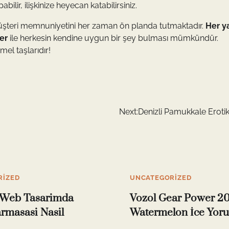
ilir, ilişkinize heyecan katabilirsiniz.
, müşteri memnuniyetini her zaman ön planda tutmaktadır.
Her y
er
ile herkesin kendine uygun bir şey bulması mümkündür.
mel taşlarıdır!
Next:
Denizli Pamukkale Eroti
RIZED
UNCATEGORIZED
l Web Tasarimda
Vozol Gear Power 2
rmasasi Nasil
Watermelon İce Yor