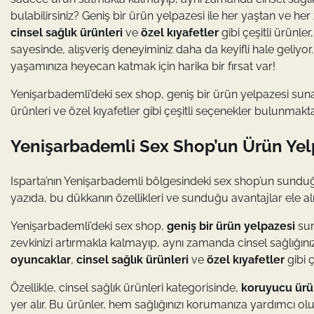
bulabilirsiniz? Geniş bir ürün yelpazesi ile her yaştan ve 
cinsel sağlık ürünleri
ve
özel kıyafetler
gibi çeşitli ürünle
sayesinde, alışveriş deneyiminiz daha da keyifli hale geliyo
yaşamınıza heyecan katmak için harika bir fırsat var!
Yenişarbademli’deki sex shop, geniş bir ürün yelpazesi sunara
ürünleri ve özel kıyafetler gibi çeşitli seçenekler bulunmakta
Yenişarbademli Sex Shop’un Ürün Yel
Isparta’nın Yenişarbademli bölgesindeki sex shop’un sunduğu 
yazıda, bu dükkanın özellikleri ve sunduğu avantajlar ele alı
Yenişarbademli’deki sex shop,
geniş bir ürün yelpazesi
sun
zevkinizi artırmakla kalmayıp, aynı zamanda cinsel sağlığını
oyuncaklar
,
cinsel sağlık ürünleri
ve
özel kıyafetler
gibi 
Özellikle, cinsel sağlık ürünleri kategorisinde,
koruyucu ürü
yer alır. Bu ürünler, hem sağlığınızı korumanıza yardımcı olur