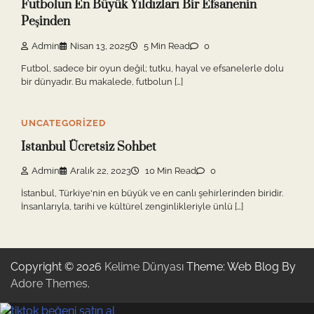
Futbolun En Büyük Yıldızları Bir Efsanenin
Peşinden
Admin
Nisan 13, 2025
5 Min Read
0
Futbol, sadece bir oyun değil; tutku, hayal ve efsanelerle dolu
bir dünyadır. Bu makalede, futbolun […]
UNCATEGORIZED
Istanbul Ücretsiz Sohbet
Admin
Aralık 22, 2023
10 Min Read
0
İstanbul, Türkiye'nin en büyük ve en canlı şehirlerinden biridir.
İnsanlarıyla, tarihi ve kültürel zenginlikleriyle ünlü […]
Copyright © 2026
Kelime Dünyası
Theme: Web Blog By
Adore Themes
.