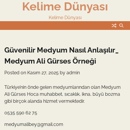
Kelime Dünyası
Skip
to
content
Kelime Dünyası
Güvenilir Medyum Nasıl Anlaşılır_
Medyum Ali Gürses Örneği
Posted on
Kasım 27, 2025
by
admin
Türkiye’nin önde gelen medyumlarından olan Medyum
Ali Gürses Hoca muhabbet, sıcaklık, ikna, büyü bozma
gibi birçok alanda hizmet vermektedir.
0535 590 62 75
medyumalibey@gmail.com