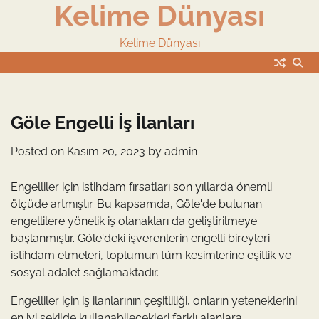
Kelime Dünyası
Skip
to
content
Kelime Dünyası
Göle Engelli İş İlanları
Posted on
Kasım 20, 2023
by
admin
Engelliler için istihdam fırsatları son yıllarda önemli
ölçüde artmıştır. Bu kapsamda, Göle'de bulunan
engellilere yönelik iş olanakları da geliştirilmeye
başlanmıştır. Göle'deki işverenlerin engelli bireyleri
istihdam etmeleri, toplumun tüm kesimlerine eşitlik ve
sosyal adalet sağlamaktadır.
Engelliler için iş ilanlarının çeşitliliği, onların yeteneklerini
en iyi şekilde kullanabilecekleri farklı alanlara