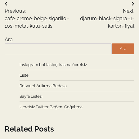
Yazı
Previous:
Next:
gezinmesi
cafe-creme-beige-sigarillo–
djarum-black-sigara–1-
10s-metal-kutu-satis
karton-fiyat
Ara
Ara
instagram bot takipçi kasma ücretsiz
Liste
Retweet Arttırma Bedava
Sayfa Listesi
Ücretsiz Twitter Beğeni Çoğaltma
Related Posts