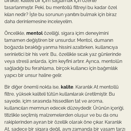
birlikte, kaliteli bir içim sağlamak için özenle
tasarlanmıştır. Peki, bu mentollü filtreyi bu kadar özel
kılan nedir? İşte bu sorunun yanıtını bulmak için biraz
daha derinlemesine inceleyelim.
Öncelikle,
mentol
özelliği, sigara içim deneyimini
tamamen değiştiren bir unsurdur. Mentol, dumanın
boğazda bıraktığı yanma hissini azaltırken, kullanıcıya
serinletici bir his verir. Bu, özellikle sıcak yaz günlerinde
veya stresli anlarda, içim keyfini artırır. Ayrıca, mentolün
sağladığı bu ferahlama, birçok kullanıcı için bağımlılık
yapıcı bir unsur haline gelir.
Bir diğer önemli nokta ise,
kalite
. Karanlık At mentollü
filtre, yüksek kaliteli tütün kullanılarak üretilmiştir. Bu
sayede, içim sırasında hissedilen tat ve aroma,
kullanıcıları memnun edecek düzeydedir. Ürünün içeriği,
titizlikle seçilmiş malzemelerden oluşur ve bu da onu
rakiplerinden ayıran bir özellik olarak öne çıkar. Karanlık
At, sadece bir sigara değil, aynı zamanda bir yaşam tarzı