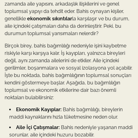
zamanda aile yapısını, arkadaşlık ilişkilerini ve genel
toplumsal yapıyı da tehdit eder. Bahis oynayan kişiler,
genellikle
ekonomik sıkıntılar
la karşılaşır ve bu durum,
aile içindeki çatışmaları daha da derinleştirir. Peki, bu
durumun toplumsal yansımaları nelerdir?
Birçok birey, bahis bağımlılığı nedeniyle işini kaybetme
riskiyle karşı karşıya kalır. İş kayıpları, yalnızca bireyleri
değil, aynı zamanda ailelerini de etkiler. Aile içindeki
gerilimler, boşanmalara ve sosyal izolasyona yol açabilir.
İşte bu noktada, bahis bağımlılığının toplumsal sonuçları
kendini göstermeye başlar. Aşağıda, bu bağımlılığın
toplumsal ve ekonomik etkilerine dair bazı önemli
noktaları bulabilirsiniz:
Ekonomik Kayıplar:
Bahis bağımlılığı, bireylerin
maddi kaynaklarını hızla tüketmesine neden olur.
Aile İçi Çatışmalar:
Bahis nedeniyle yaşanan maddi
sorunlar, aile içindeki huzuru bozabilir.