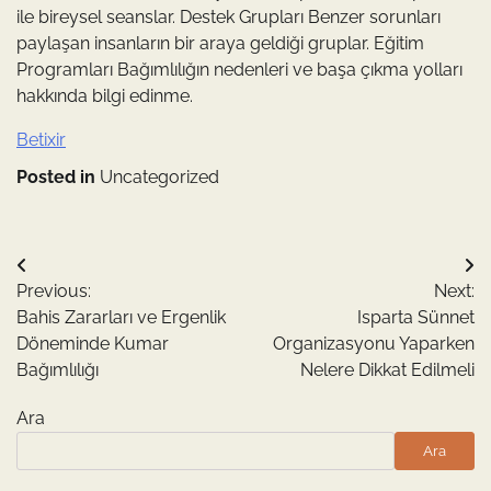
ile bireysel seanslar. Destek Grupları Benzer sorunları
paylaşan insanların bir araya geldiği gruplar. Eğitim
Programları Bağımlılığın nedenleri ve başa çıkma yolları
hakkında bilgi edinme.
Betixir
Posted in
Uncategorized
Yazı
Previous:
Next:
gezinmesi
Bahis Zararları ve Ergenlik
Isparta Sünnet
Döneminde Kumar
Organizasyonu Yaparken
Bağımlılığı
Nelere Dikkat Edilmeli
Ara
Ara